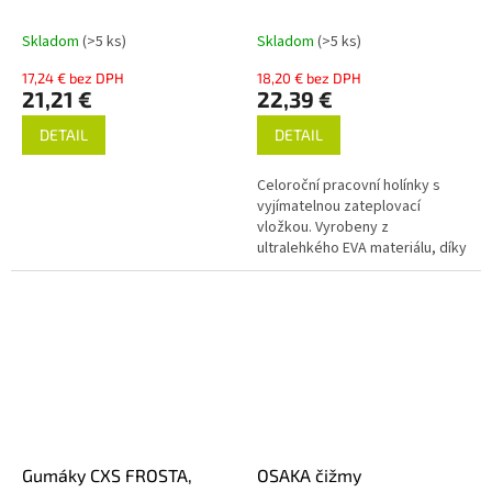
Skladom
(>5 ks)
Skladom
(>5 ks)
17,24 € bez DPH
18,20 € bez DPH
21,21 €
22,39 €
DETAIL
DETAIL
Celoroční pracovní holínky s
vyjímatelnou zateplovací
vložkou. Vyrobeny z
ultralehkého EVA materiálu, díky
kterému jsou pohodlné i při
celodenním nošení. Absorpce
energie v...
Gumáky CXS FROSTA,
OSAKA čižmy