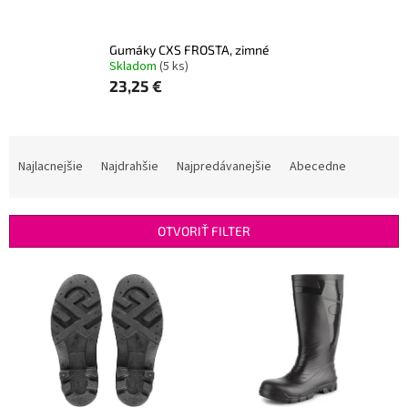
Gumáky CXS FROSTA, zimné
Skladom
(5 ks)
23,25 €
R
a
Najlacnejšie
Najdrahšie
Najpredávanejšie
Abecedne
d
e
n
OTVORIŤ FILTER
i
e
V
p
ý
r
p
o
i
d
s
u
p
k
r
t