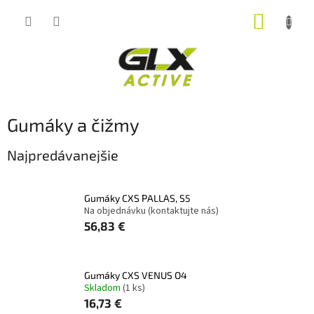
Prejsť
NÁKUP
na
obsah
KOŠÍK
Gumáky a čižmy
Najpredávanejšie
Gumáky CXS PALLAS, S5
Na objednávku (kontaktujte nás)
56,83 €
Gumáky CXS VENUS O4
Skladom
(1 ks)
16,73 €