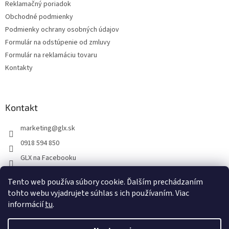
Reklamačný poriadok
k
Obchodné podmienky
y
v
Podmienky ochrany osobných údajov
ý
Formulár na odstúpenie od zmluvy
p
Formulár na reklamáciu tovaru
i
s
Kontakty
u
Kontakt
marketing
@
glx.sk
0918 594 850
GLX na Facebooku
Tento web používa súbory cookie. Ďalším prechádzaním
tohto webu vyjadrujete súhlas s ich používaním. Viac
informácií
tu
.
Vytvoril Shoptet