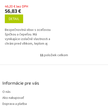
46,20 € bez DPH
56,83 €
DETAIL
Bezpečnostná obuv s oceľovou
špičkou a čepeľou. Má
vynikajúce izolačné vlastnosti a
chráni pred vlhkom, teplom aj
chladom. Absorpcia energie v
päte. Protišmyková,
11
položiek celkom
O
antistatická...
v
l
Z
á
á
d
p
a
ä
Informácie pre vás
c
t
i
O nás
i
e
Ako nakupovať
p
e
r
Doprava a platba
v