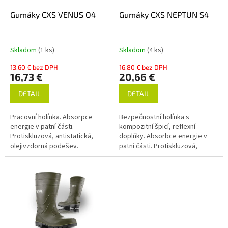
o
o
d
Gumáky CXS VENUS O4
Gumáky CXS NEPTUN S4
v
u
k
t
Skladom
(1 ks)
Skladom
(4 ks)
o
13,60 € bez DPH
16,80 € bez DPH
v
16,73 €
20,66 €
DETAIL
DETAIL
Pracovní holínka. Absorpce
Bezpečnostní holínka s
energie v patní části.
kompozitní špicí, reflexní
Protiskluzová, antistatická,
doplňky. Absorbce energie v
olejivzdorná podešev.
patní části. Protiskluzová,
antistatická, olejivzdorná
podešev.