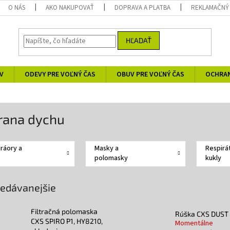
O NÁS
AKO NAKUPOVAŤ
DOPRAVA A PLATBA
REKLAMAČNÝ
HĽADAŤ
V
ODEVY PRE VOĽNÝ ČAS
OBUV PRE VOĽNÝ ČAS
OCHRA
rana dychu
ráory a
Masky a
Respirá
polomasky
kukly
edávanejšie
Filtračná polomaska
Rúška CXS DUST
CXS SPIRO P1, HY8210,
Momentálne