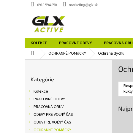
Prejsť
0918 594 850
marketing@glx.sk
na
obsah
KOLEKCE
PRACOVNÉ ODEVY
PRACOVNÁ OBU
Domov
OCHRANNÉ POMôCKY
Ochrana dychu
B
Och
o
Preskočiť
č
Kategórie
kategórie
n
Respi
ý
Kolekce
kukly
p
PRACOVNÉ ODEVY
a
PRACOVNÁ OBUV
Najpr
n
e
ODEVY PRE VOĽNÝ ČAS
l
OBUV PRE VOĽNÝ ČAS
OCHRANNÉ POMôCKY