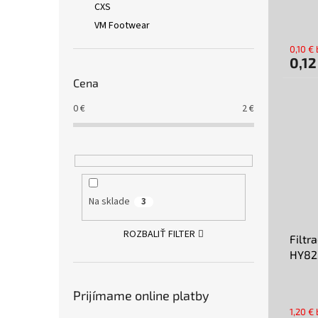
CXS
o
v
VM Footwear
0,10 €
0,12
Cena
0
€
2
€
Na sklade
3
ROZBALIŤ FILTER
Filtr
HY822
Prijímame online platby
1,20 €