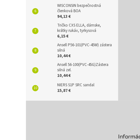
WISCONSIN bezpečnostná
členková BOA
94,13 €
Tričko CXS ELLA, dámske,
krátky rukáv, tyrkysová
6,15 €
Ansell P56-101(PVC-45W) zástera
silná
10,44 €
Ansell 56-100(PVC-45G)Zástera
silná zel.
10,44 €
NIERS S1P SRC sandal
15,87 €
Z
á
p
ä
t
Informác
i