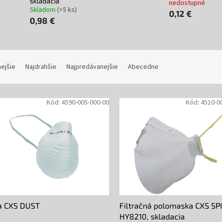
skladacia
nedostupné
Skladom
(>5 ks)
0,12 €
0,98 €
nejšie
Najdrahšie
Najpredávanejšie
Abecedne
Kód:
4590-005-000-00
Kód:
4510-0
a CXS DUST
Filtračná polomaska CXS SPI
HY8210, skladacia