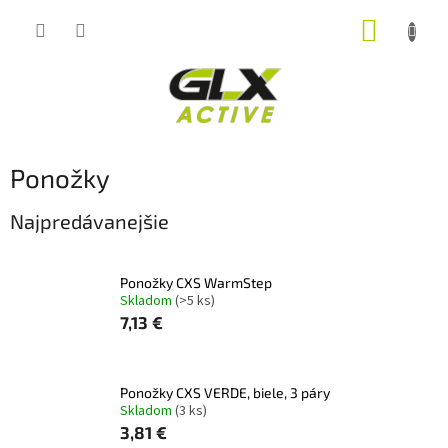
Prejsť
NÁKUP
na
obsah
KOŠÍK
Ponožky
Najpredávanejšie
Ponožky CXS WarmStep
Skladom
(>5 ks)
7,13 €
Ponožky CXS VERDE, biele, 3 páry
Skladom
(3 ks)
3,81 €