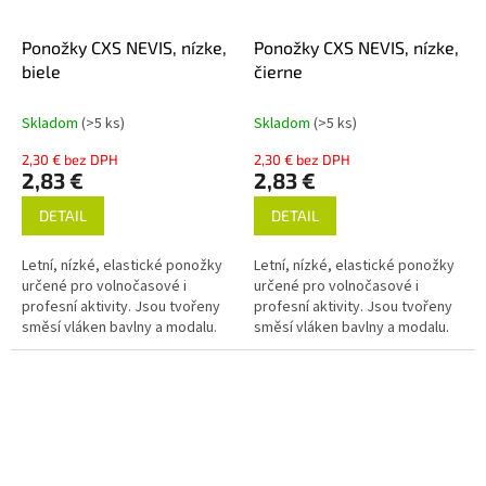
Ponožky CXS NEVIS, nízke,
Ponožky CXS NEVIS, nízke,
biele
čierne
Skladom
(>5 ks)
Skladom
(>5 ks)
2,30 € bez DPH
2,30 € bez DPH
2,83 €
2,83 €
DETAIL
DETAIL
Letní, nízké, elastické ponožky
Letní, nízké, elastické ponožky
určené pro volnočasové i
určené pro volnočasové i
profesní aktivity. Jsou tvořeny
profesní aktivity. Jsou tvořeny
směsí vláken bavlny a modalu.
směsí vláken bavlny a modalu.
Modal je modifikovaná viskóza
Modal je modifikovaná viskóza
vyráběná synteticky z...
vyráběná synteticky z...