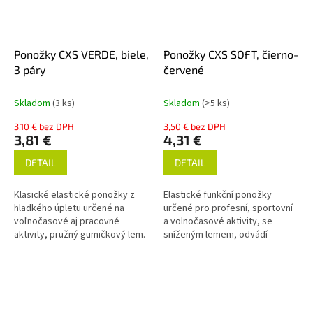
Ponožky CXS VERDE, biele,
Ponožky CXS SOFT, čierno-
3 páry
červené
Skladom
(3 ks)
Skladom
(>5 ks)
3,10 € bez DPH
3,50 € bez DPH
3,81 €
4,31 €
DETAIL
DETAIL
Klasické elastické ponožky z
Elastické funkční ponožky
hladkého úpletu určené na
určené pro profesní, sportovní
voľnočasové aj pracovné
a volnočasové aktivity, se
aktivity, pružný gumičkový lem.
sníženým lemem, odvádí
Balenie obsahuje 3 páry
vlhkost od chodidla, zmírňují
ponožiek.
pocit chladu. Chodidlo ponožek
je...