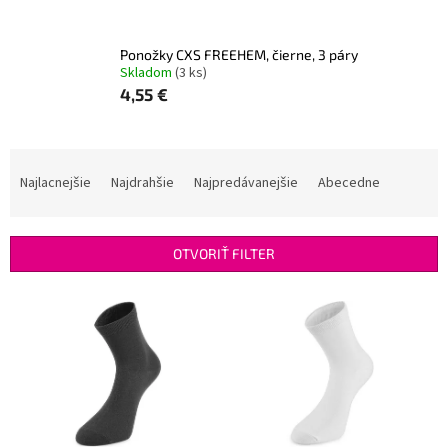
Ponožky CXS FREEHEM, čierne, 3 páry
Skladom
(3 ks)
4,55 €
R
a
Najlacnejšie
Najdrahšie
Najpredávanejšie
Abecedne
d
e
n
OTVORIŤ FILTER
i
e
V
p
ý
r
p
o
i
d
s
u
p
k
r
t