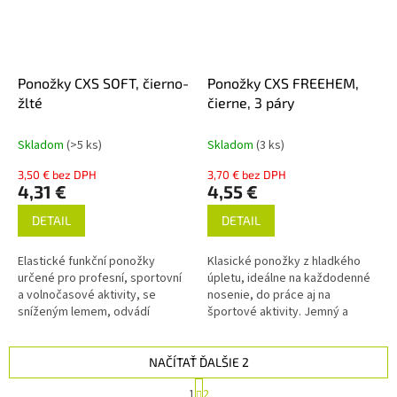
Ponožky CXS SOFT, čierno-
Ponožky CXS FREEHEM,
žlté
čierne, 3 páry
Skladom
(>5 ks)
Skladom
(3 ks)
3,50 € bez DPH
3,70 € bez DPH
4,31 €
4,55 €
DETAIL
DETAIL
Elastické funkční ponožky
Klasické ponožky z hladkého
určené pro profesní, sportovní
úpletu, ideálne na každodenné
a volnočasové aktivity, se
nosenie, do práce aj na
sníženým lemem, odvádí
športové aktivity. Jemný a
vlhkost od chodidla, zmírňují
pružný lem zabezpečuje
pocit chladu. Chodidlo ponožek
maximálne pohodlie počas
je...
celého dňa. Vysoký...
NAČÍTAŤ ĎALŠIE 2
S
1
2