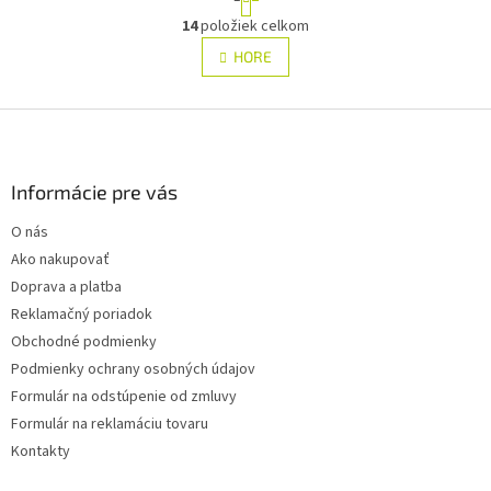
t
O
r
14
položiek celkom
v
á
l
HORE
n
á
k
d
o
v
Z
a
a
c
á
n
i
p
i
e
ä
Informácie pre vás
e
p
t
r
O nás
i
v
Ako nakupovať
e
k
y
Doprava a platba
v
Reklamačný poriadok
ý
Obchodné podmienky
p
i
Podmienky ochrany osobných údajov
s
Formulár na odstúpenie od zmluvy
u
Formulár na reklamáciu tovaru
Kontakty