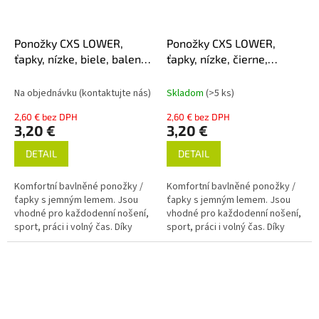
Ponožky CXS LOWER,
Ponožky CXS LOWER,
ťapky, nízke, biele, balenie
ťapky, nízke, čierne,
po 3 pároch
balenie po 3 pároch
Na objednávku (kontaktujte nás)
Skladom
(>5 ks)
2,60 € bez DPH
2,60 € bez DPH
3,20 €
3,20 €
DETAIL
DETAIL
Komfortní bavlněné ponožky /
Komfortní bavlněné ponožky /
ťapky s jemným lemem. Jsou
ťapky s jemným lemem. Jsou
vhodné pro každodenní nošení,
vhodné pro každodenní nošení,
sport, práci i volný čas. Díky
sport, práci i volný čas. Díky
obsahu elastanu se vytvarují a
obsahu elastanu se vytvarují a
drží tvar. Silikonové proužky...
drží tvar. Silikonové proužky...