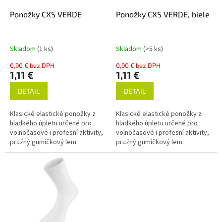
o
o
d
Ponožky CXS VERDE
Ponožky CXS VERDE, biele
v
u
k
t
Skladom
(1 ks)
Skladom
(>5 ks)
o
0,90 € bez DPH
0,90 € bez DPH
v
1,11 €
1,11 €
DETAIL
DETAIL
Klasické elastické ponožky z
Klasické elastické ponožky z
hladkého úpletu určené pro
hladkého úpletu určené pro
volnočasové i profesní aktivity,
volnočasové i profesní aktivity,
pružný gumičkový lem.
pružný gumičkový lem.