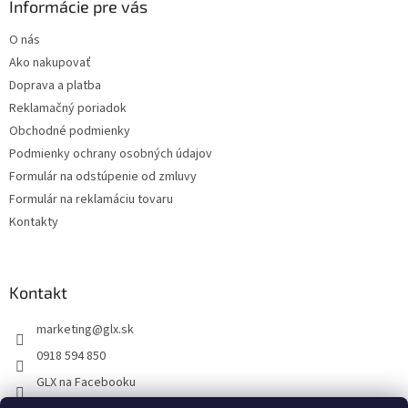
ä
Informácie pre vás
e
p
t
r
O nás
i
v
Ako nakupovať
e
k
y
Doprava a platba
v
Reklamačný poriadok
ý
Obchodné podmienky
p
i
Podmienky ochrany osobných údajov
s
Formulár na odstúpenie od zmluvy
u
Formulár na reklamáciu tovaru
Kontakty
Kontakt
marketing
@
glx.sk
0918 594 850
GLX na Facebooku