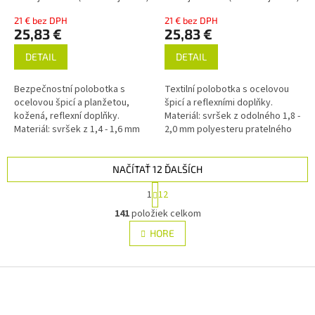
21 € bez DPH
21 € bez DPH
25,83 €
25,83 €
DETAIL
DETAIL
Bezpečnostní polobotka s
Textilní polobotka s ocelovou
ocelovou špicí a planžetou,
špicí a reflexními doplňky.
kožená, reflexní doplňky.
Materiál: svršek z odolného 1,8 -
Materiál: svršek z 1,4 - 1,6 mm
2,0 mm polyesteru pratelného
broušené kůže kombinované s
do 30 °C, 3-vrstvá prodyšná
1,6 - 1,8 mm hladkou štípenkou s
textilní podšívka, PU-PU,...
PU...
NAČÍTAŤ 12 ĎALŠÍCH
S
1
12
t
O
r
141
položiek celkom
v
á
l
HORE
n
á
k
d
o
v
Z
a
a
c
á
n
i
p
i
e