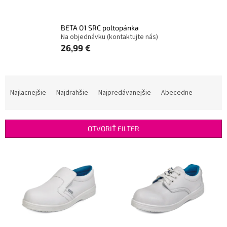
BETA O1 SRC poltopánka
Na objednávku (kontaktujte nás)
26,99 €
R
a
Najlacnejšie
Najdrahšie
Najpredávanejšie
Abecedne
d
e
n
OTVORIŤ FILTER
i
e
V
p
ý
r
p
o
i
d
s
u
p
k
r
t