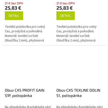
21 € bez DPH
21 € bez DPH
25,83 €
25,83 €
DETAIL
DETAIL
Textilní polobotka pro volný
Textilní polobotka pro volný
čas, prodyšná a pohodlná.
čas, prodyšná a pohodlná.
Materiál: textilní svršek
Materiál: textilní svršek
(tloušťka 2 mm), phylonová
(tloušťka 2 mm), phylonová
podešev.
podešev.
Obuv CXS PROFIT GAIN
Obuv CXS TEXLINE DOLIN
S1P, poltopánka
S1, poltopánka
Na objednávku (kontaktujte nás)
Na objednávku (kontaktujte nás)