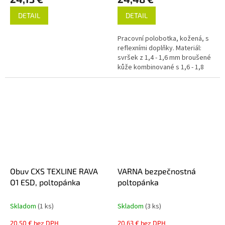
DETAIL
DETAIL
Pracovní polobotka, kožená, s
reflexními doplňky. Materiál:
svršek z 1,4 - 1,6 mm broušené
kůže kombinované s 1,6 - 1,8
mm hladkou štípenkou s PU
filmem, polstrovaný textilní...
Obuv CXS TEXLINE RAVA
VARNA bezpečnostná
O1 ESD, poltopánka
poltopánka
Skladom
(1 ks)
Skladom
(3 ks)
20,50 € bez DPH
20,63 € bez DPH