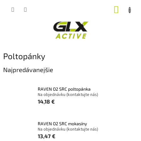
Prejsť
NÁKUP
na
obsah
KOŠÍK
Poltopánky
Najpredávanejšie
RAVEN O2 SRC poltopánka
Na objednávku (kontaktujte nás)
14,18 €
RAVEN O2 SRC mokasíny
Na objednávku (kontaktujte nás)
13,47 €