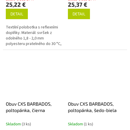
25,22 €
25,37 €
DETAIL
DETAIL
Textilní polobotka s reflexními
doplňky. Materiál: svršek z
odolného 1,8 - 2,0 mm
polyesteru pratelného do 30 °C,
přední část zesílena
mikrovláknem, 3-vrstvá
prodyšná textilní...
Obuv CXS BARBADOS,
Obuv CXS BARBADOS,
poltopánka, čierna
poltopánka, šedo-biela
Skladom
(3 ks)
Skladom
(1 ks)