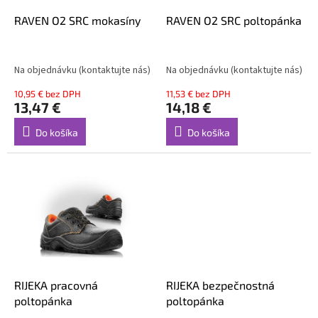
o
o
d
RAVEN O2 SRC mokasíny
RAVEN O2 SRC poltopánka
v
u
k
t
Na objednávku (kontaktujte nás)
Na objednávku (kontaktujte nás)
o
10,95 € bez DPH
11,53 € bez DPH
v
13,47 €
14,18 €
Do košíka
Do košíka
RIJEKA pracovná
RIJEKA bezpečnostná
poltopánka
poltopánka