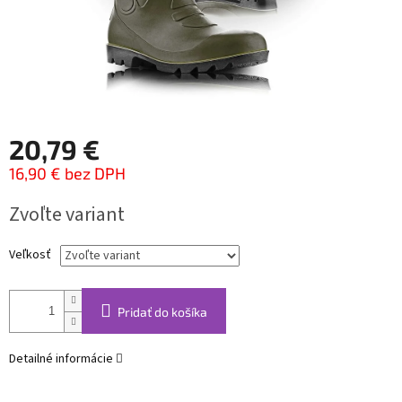
20,79 €
16,90 € bez DPH
Jednotková
Zvoľte variant
cena:
Veľkosť
Pridať do košíka
Detailné informácie