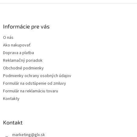
Z
á
p
ä
Informácie pre vás
t
O nás
i
Ako nakupovať
e
Doprava a platba
Reklamačný poriadok
Obchodné podmienky
Podmienky ochrany osobných údajov
Formulár na odstúpenie od zmluvy
Formulár na reklamáciu tovaru
Kontakty
Kontakt
marketing
@
glx.sk