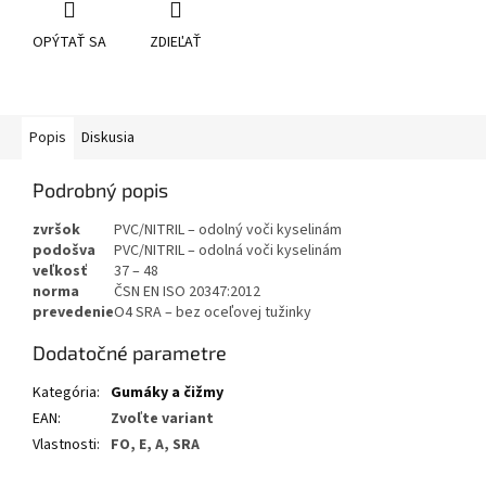
OPÝTAŤ SA
ZDIEĽAŤ
Popis
Diskusia
Podrobný popis
zvršok
PVC/NITRIL – odolný voči kyselinám
podošva
PVC/NITRIL – odolná voči kyselinám
veľkosť
37 – 48
norma
ČSN EN ISO 20347:2012
prevedenie
O4 SRA – bez oceľovej tužinky
Dodatočné parametre
Kategória
:
Gumáky a čižmy
EAN
:
Zvoľte variant
Vlastnosti
:
FO, E, A, SRA