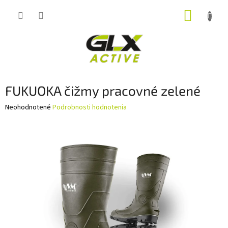
Prejsť
NÁKUP
na
obsah
KOŠÍK
FUKUOKA čižmy pracovné zelené
Priemerné
Neohodnotené
Podrobnosti hodnotenia
hodnotenie
produktu
je
0,0
z
5
hviezdičiek.