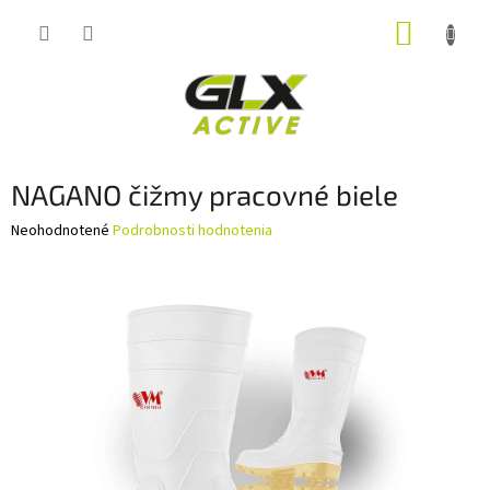
Prejsť
NÁKUP
na
obsah
KOŠÍK
NAGANO čižmy pracovné biele
Priemerné
Neohodnotené
Podrobnosti hodnotenia
hodnotenie
produktu
je
0,0
z
5
hviezdičiek.