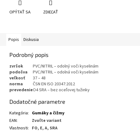
OPÝTAŤ SA
ZDIEĽAŤ
Popis
Diskusia
Podrobný popis
zvršok
PVC/NITRIL – odolný voči kyselinám
podošva
PVC/NITRIL – odolná voči kyselinám
veľkosť
37 – 48
norma
ČSN EN ISO 20347:2012
prevedenie
O4 SRA – bez oceľovej tužinky
Dodatočné parametre
Kategória
:
Gumáky a čižmy
EAN
:
Zvoľte variant
Vlastnosti
:
FO, E, A, SRA