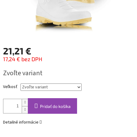
21,21 €
17,24 € bez DPH
Jednotková
Zvoľte variant
cena:
Veľkosť
Pridať do košíka
Detailné informácie