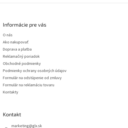
Z
á
p
ä
Informácie pre vás
t
O nás
i
Ako nakupovať
e
Doprava a platba
Reklamačný poriadok
Obchodné podmienky
Podmienky ochrany osobných údajov
Formulár na odstúpenie od zmluvy
Formulár na reklamáciu tovaru
Kontakty
Kontakt
marketing
@
glx.sk