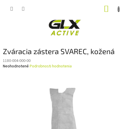
Prejsť
NÁKUP
na
obsah
KOŠÍK
Zváracia zástera SVAREC, kožená
1180-004-000-00
Priemerné
Neohodnotené
Podrobnosti hodnotenia
hodnotenie
produktu
je
0,0
z
5
hviezdičiek.