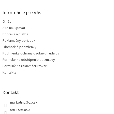
á
p
ä
Informácie pre vás
t
O nás
i
Ako nakupovať
e
Doprava a platba
Reklamačný poriadok
Obchodné podmienky
Podmienky ochrany osobných údajov
Formulár na odstúpenie od zmluvy
Formulár na reklamáciu tovaru
Kontakty
Kontakt
marketing
@
glx.sk
0918 594 850