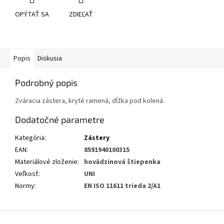
OPÝTAŤ SA
ZDIEĽAŤ
Popis
Diskusia
Podrobný popis
Zváracia zástera, kryté ramená, dĺžka pod kolená.
Dodatočné parametre
Kategória
:
Zástery
EAN
:
8591940100315
Materiálové zloženie
:
hovädzinová štiepenka
Veľkosť
:
UNI
Normy
:
EN ISO 11611 trieda 2/A1
Z