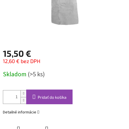
15,50 €
12,60 € bez DPH
Jednotková
Skladom
(>5 ks)
cena:
Pridať do košíka
Detailné informácie