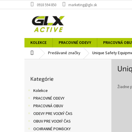
Prejsť
0918 594 850
marketing@glx.sk
na
obsah
KOLEKCE
PRACOVNÉ ODEVY
PRACOVNÁ OBU
Domov
Predávané značky
Unique Safety Equipmen
B
Uniq
o
Preskočiť
č
Kategórie
kategórie
n
Žiadne 
ý
Kolekce
p
PRACOVNÉ ODEVY
a
PRACOVNÁ OBUV
n
e
ODEVY PRE VOĽNÝ ČAS
l
OBUV PRE VOĽNÝ ČAS
OCHRANNÉ POMôCKY