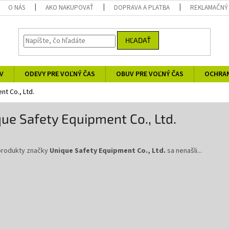
O NÁS
AKO NAKUPOVAŤ
DOPRAVA A PLATBA
REKLAMAČNÝ
HĽADAŤ
V
ODEVY PRE VOĽNÝ ČAS
OBUV PRE VOĽNÝ ČAS
OCHRA
t Co., Ltd.
ue Safety Equipment Co., Ltd.
produkty značky
Unique Safety Equipment Co., Ltd.
sa nenašli...