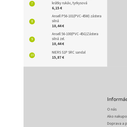
krátky rukáv, tyrkysová
6,15 €
Ansell P56-101(PVC-45W) zástera
silná
10,44 €
Ansell 56-100(PVC-45G)Zástera
silná zel.
10,44 €
NIERS S1P SRC sandal
15,87 €
Z
á
p
ä
t
Informác
i
e
O nás
Ako nakupo
Doprava a p