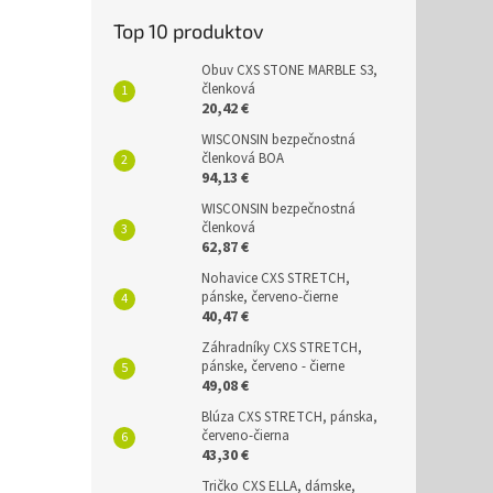
Top 10 produktov
Obuv CXS STONE MARBLE S3,
členková
20,42 €
WISCONSIN bezpečnostná
členková BOA
94,13 €
WISCONSIN bezpečnostná
členková
62,87 €
Nohavice CXS STRETCH,
pánske, červeno-čierne
40,47 €
Záhradníky CXS STRETCH,
pánske, červeno - čierne
49,08 €
Blúza CXS STRETCH, pánska,
červeno-čierna
43,30 €
Tričko CXS ELLA, dámske,