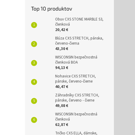
Top 10 produktov
Obuv CXS STONE MARBLE S3,
členková
20,42 €
Blúza CXS STRETCH, pánska,
červeno-čierna
43,30 €
WISCONSIN bezpečnostná
členková BOA
94,13 €
Nohavice CXS STRETCH,
pánske, červeno-čierne
40,47 €
Záhradníky CXS STRETCH,
pánske, červeno - čierne
49,08 €
WISCONSIN bezpečnostná
členková
62,87 €
Tričko CXS ELLA, dámske,