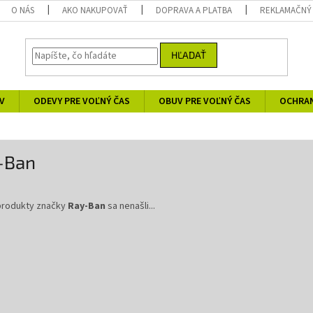
O NÁS
AKO NAKUPOVAŤ
DOPRAVA A PLATBA
REKLAMAČNÝ
HĽADAŤ
V
ODEVY PRE VOĽNÝ ČAS
OBUV PRE VOĽNÝ ČAS
OCHRA
-Ban
produkty značky
Ray-Ban
sa nenašli...