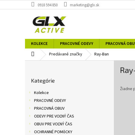
Prejsť
0918 594 850
marketing@glx.sk
na
obsah
KOLEKCE
PRACOVNÉ ODEVY
PRACOVNÁ OBU
Domov
Predávané značky
Ray-Ban
B
Ray
o
Preskočiť
č
Kategórie
kategórie
n
Žiadne 
ý
Kolekce
p
PRACOVNÉ ODEVY
a
PRACOVNÁ OBUV
n
e
ODEVY PRE VOĽNÝ ČAS
l
OBUV PRE VOĽNÝ ČAS
OCHRANNÉ POMôCKY