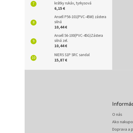
krátky rukáv, tyrkysová
6,15 €
Ansell P56-101(PVC-45W) zástera
silná
10,44 €
Ansell 56-100(PVC-45G)Zástera
silná zel.
10,44 €
NIERS S1P SRC sandal
15,87 €
Z
á
p
ä
t
Informác
i
e
O nás
Ako nakupo
Doprava a p