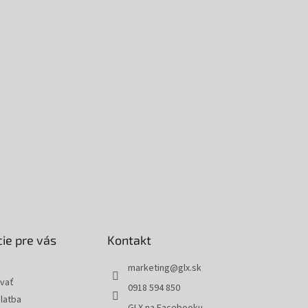
ie pre vás
Kontakt
marketing
@
glx.sk
vať
0918 594 850
latba