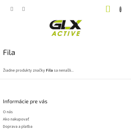
Prejsť
NÁKUP
na
obsah
KOŠÍK
Fila
Žiadne produkty značky
Fila
sa nenašli...
Z
á
p
ä
Informácie pre vás
t
O nás
i
Ako nakupovať
e
Doprava a platba