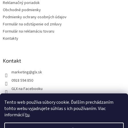
Reklamačný poriadok
Obchodné podmienky
Podmienky ochrany osobných údajov
Formulár na odstúpenie od zmluvy
Formulár na reklamáciu tovaru
Kontakty
Kontakt
marketing
@
glx.sk
0918 594 850
GLX na Facebooku
Tento web používa súbory cookie. Ďalším prechádzaním
tohto webu vyjadrujete súhlas s ich používaním. Viac
informácií
tu
.
Vytvoril Shoptet