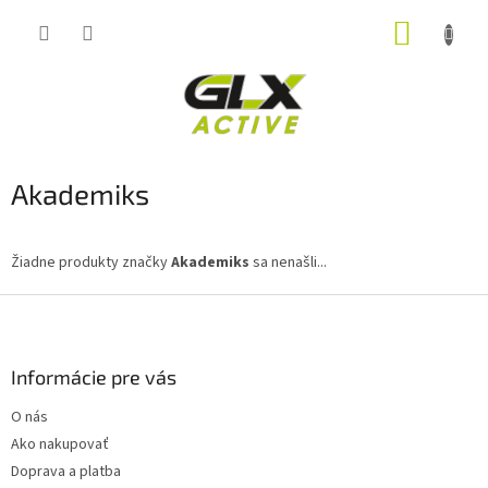
Prejsť
NÁKUP
na
obsah
KOŠÍK
Akademiks
Žiadne produkty značky
Akademiks
sa nenašli...
Z
á
p
ä
Informácie pre vás
t
O nás
i
Ako nakupovať
e
Doprava a platba