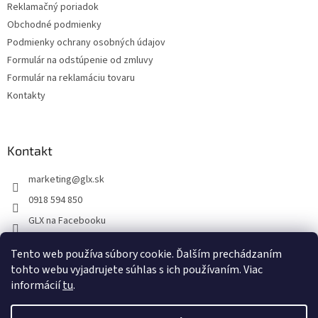
Reklamačný poriadok
Obchodné podmienky
Podmienky ochrany osobných údajov
Formulár na odstúpenie od zmluvy
Formulár na reklamáciu tovaru
Kontakty
Kontakt
marketing
@
glx.sk
0918 594 850
GLX na Facebooku
Tento web používa súbory cookie. Ďalším prechádzaním
tohto webu vyjadrujete súhlas s ich používaním. Viac
informácií
tu
.
Vytvoril Shoptet