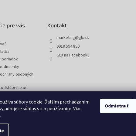
ie pre vás
Kontakt
marketing
@
glx.sk
vať
0918 594 850
latba
GLX na Facebooku
 poriadok
podmienky
ochrany osobných
a odstúpenie od
 reklamáciu tovaru
oužíva súbory cookie. Ďalším prechádzaním
Odmietnuť
yjadrujete súhlas s ich používaním. Viac
u
.
ie
tavenie cookies