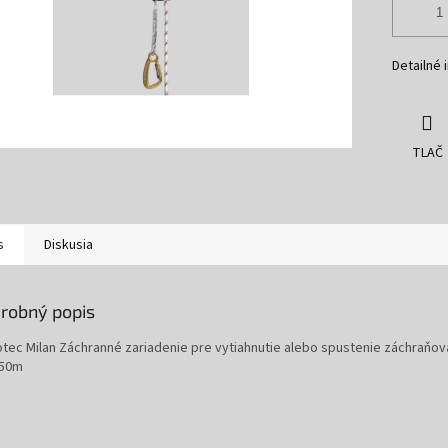
Detailné 
TLAČ
s
Diskusia
robný popis
otec Milan Záchranné zariadenie pre vytiahnutie alebo spustenie záchraňo
 50m