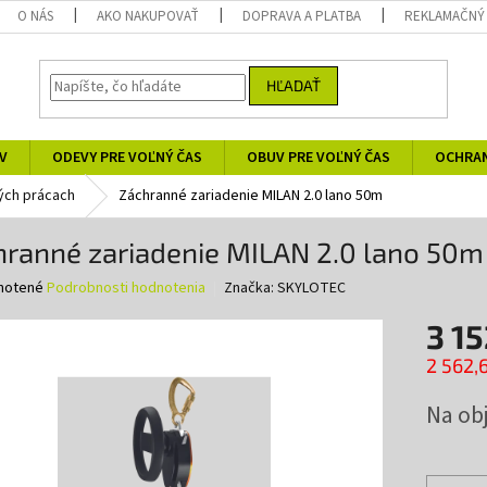
O NÁS
AKO NAKUPOVAŤ
DOPRAVA A PLATBA
REKLAMAČNÝ
HĽADAŤ
V
ODEVY PRE VOĽNÝ ČAS
OBUV PRE VOĽNÝ ČAS
OCHRA
ých prácach
Záchranné zariadenie MILAN 2.0 lano 50m
hranné zariadenie MILAN 2.0 lano 50m
né
notené
Podrobnosti hodnotenia
Značka:
SKYLOTEC
nie
3 15
u
2 562,
Jednotk
Na ob
cena:
iek.