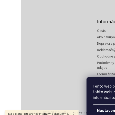
á
p
ä
t
Informác
i
e
O nás
Ako nakupo
Doprava a p
Reklamačný
Obchodné 
Podmienky 
údajov
Formulár n
zmluvy
Formulár na
Tento web p
tohto webu v
Kontakty
informácií
t
Nastaven
Copyright 2026
GLX
. Všetky práva vyhradené.
Upraviť nas
Na dokonalosti stránky intenzívne pracujeme...