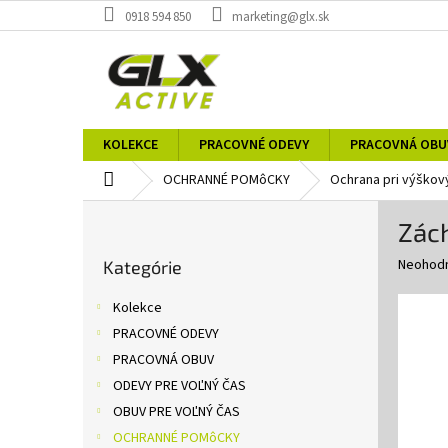
Prejsť
0918 594 850
marketing@glx.sk
na
obsah
KOLEKCE
PRACOVNÉ ODEVY
PRACOVNÁ OBU
Domov
OCHRANNÉ POMôCKY
Ochrana pri výškov
B
Zác
o
Preskočiť
č
Priemer
Neohod
Kategórie
kategórie
n
hodnote
ý
produkt
Kolekce
p
je
PRACOVNÉ ODEVY
0,0
a
z
PRACOVNÁ OBUV
n
5
e
ODEVY PRE VOĽNÝ ČAS
hviezdič
l
OBUV PRE VOĽNÝ ČAS
OCHRANNÉ POMôCKY