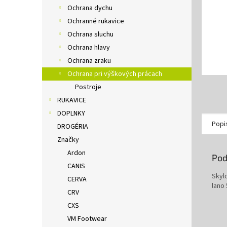
Ochrana dychu
Ochranné rukavice
Ochrana sluchu
Ochrana hlavy
Ochrana zraku
Ochrana pri výškových prácach
Postroje
RUKAVICE
DOPLNKY
Popi
DROGÉRIA
Značky
Ardon
Pod
CANIS
Skyl
CERVA
lano
CRV
CXS
VM Footwear