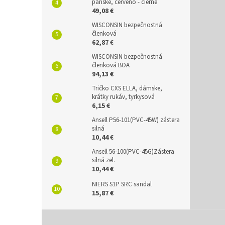
pánske, červeno - čierne
49,08 €
WISCONSIN bezpečnostná
členková
62,87 €
WISCONSIN bezpečnostná
členková BOA
94,13 €
Tričko CXS ELLA, dámske,
krátky rukáv, tyrkysová
6,15 €
Ansell P56-101(PVC-45W) zástera
silná
10,44 €
Ansell 56-100(PVC-45G)Zástera
silná zel.
10,44 €
NIERS S1P SRC sandal
15,87 €
Z