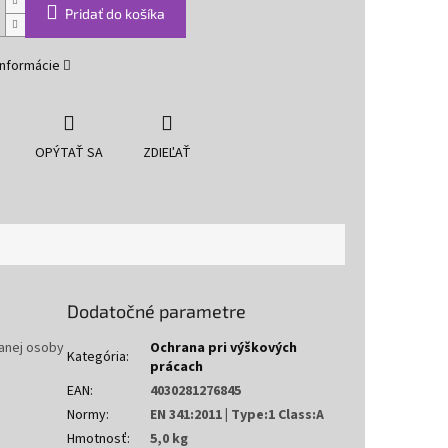
Pridať do košíka
informácie
OPÝTAŤ SA
ZDIEĽAŤ
Dodatočné parametre
vanej osoby
Ochrana pri výškových
Kategória
:
prácach
EAN
:
4030281276845
Normy
:
EN 341:2011 | Type:1 Class:A
Hmotnosť
:
5,0 kg