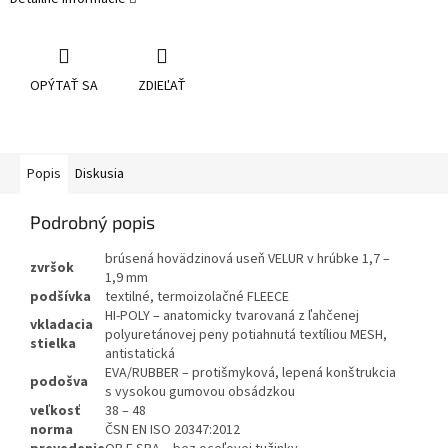
OPÝTAŤ SA
ZDIEĽAŤ
Popis
Diskusia
Podrobný popis
brúsená hovädzinová useň VELUR v hrúbke 1,7 –
zvršok
1,9 mm
podšívka
textilné, termoizolačné FLEECE
HI-POLY – anatomicky tvarovaná z ľahčenej
vkladacia
polyuretánovej peny potiahnutá textíliou MESH,
stielka
antistatická
EVA/RUBBER – protišmyková, lepená konštrukcia
podošva
s vysokou gumovou obsádzkou
veľkosť
38 – 48
norma
ČSN EN ISO 20347:2012