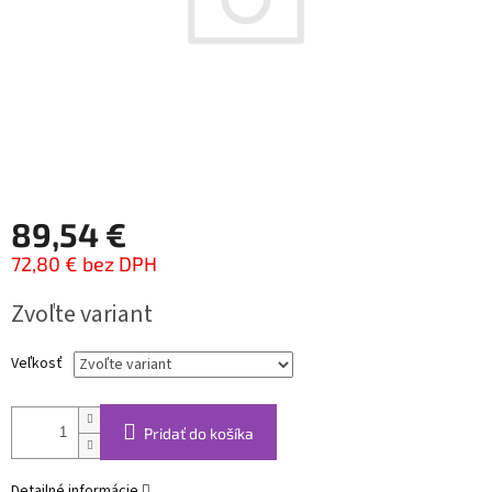
89,54 €
72,80 € bez DPH
Jednotková
Zvoľte variant
cena:
Veľkosť
Pridať do košíka
Detailné informácie