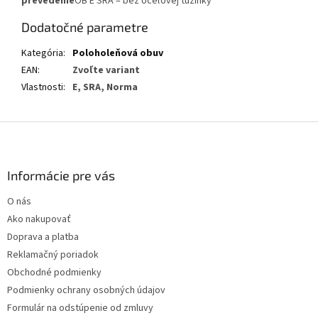
prevedenie
OB E SRA – bez oceľovej tužinky
Dodatočné parametre
Kategória
:
Poloholeňová obuv
EAN
:
Zvoľte variant
Vlastnosti
:
E, SRA, Norma
Z
á
p
ä
Informácie pre vás
t
O nás
i
Ako nakupovať
e
Doprava a platba
Reklamačný poriadok
Obchodné podmienky
Podmienky ochrany osobných údajov
Formulár na odstúpenie od zmluvy