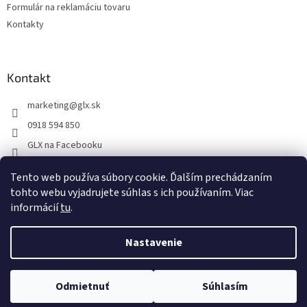
Formulár na reklamáciu tovaru
Kontakty
Kontakt
marketing
@
glx.sk
0918 594 850
GLX na Facebooku
Tento web používa súbory cookie. Ďalším prechádzaním
tohto webu vyjadrujete súhlas s ich používaním. Viac
informácií
tu
.
Vytvoril Shoptet
Nastavenie
Copyright 2026
GLX
. Všetky práva vyhradené.
Upraviť nastavenie
Odmietnuť
Súhlasím
cookies
Na dokonalosti stránky intenzívne pracujeme...