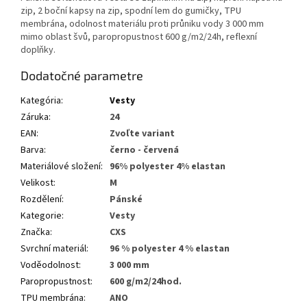
zip, 2 boční kapsy na zip, spodní lem do gumičky, TPU
membrána, odolnost materiálu proti průniku vody 3 000 mm
mimo oblast švů, paropropustnost 600 g/m2/24h, reflexní
doplňky.
Dodatočné parametre
Kategória
:
Vesty
Záruka
:
24
EAN
:
Zvoľte variant
Barva
:
černo - červená
Materiálové složení
:
96% polyester 4% elastan
Velikost
:
M
Rozdělení
:
Pánské
Kategorie
:
Vesty
Značka
:
CXS
Svrchní materiál
:
96 % polyester 4 % elastan
Voděodolnost
:
3 000 mm
Paropropustnost
:
600 g/m2/24hod.
TPU membrána
:
ANO