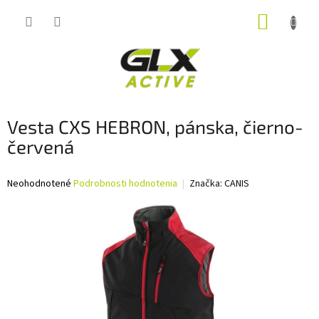
Prejsť
NÁKUP
na
obsah
KOŠÍK
Vesta CXS HEBRON, pánska, čierno-
červená
Priemerné
Neohodnotené
Podrobnosti hodnotenia
Značka:
CANIS
hodnotenie
produktu
je
0,0
z
5
hviezdičiek.