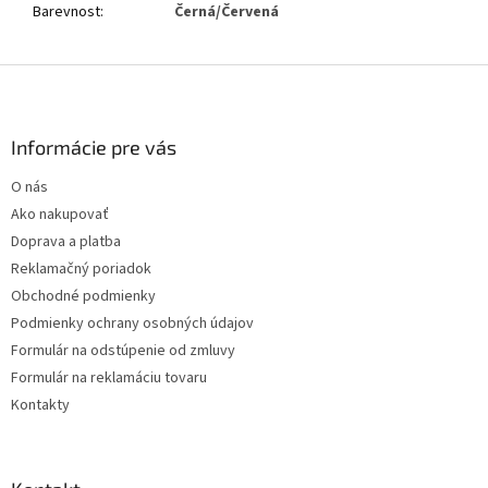
Barevnost
:
Černá/Červená
Z
á
p
ä
Informácie pre vás
t
O nás
i
Ako nakupovať
e
Doprava a platba
Reklamačný poriadok
Obchodné podmienky
Podmienky ochrany osobných údajov
Formulár na odstúpenie od zmluvy
Formulár na reklamáciu tovaru
Kontakty