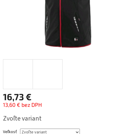
16,73 €
13,60 € bez DPH
Jednotková
Zvoľte variant
cena:
Veľkosť