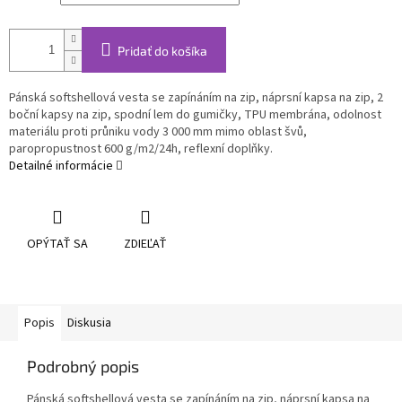
Pridať do košíka
Pánská softshellová vesta se zapínáním na zip, náprsní kapsa na zip, 2
boční kapsy na zip, spodní lem do gumičky, TPU membrána, odolnost
materiálu proti průniku vody 3 000 mm mimo oblast švů,
paropropustnost 600 g/m2/24h, reflexní doplňky.
Detailné informácie
OPÝTAŤ SA
ZDIEĽAŤ
Popis
Diskusia
Podrobný popis
Pánská softshellová vesta se zapínáním na zip, náprsní kapsa na