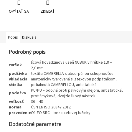
OPÝTAŤ SA
ZDIEĽAŤ
Popis
Diskusia
Podrobný popis
lícová hovädzinová useň NUBUK v hrúbke 1,8 –
zvršok
2,0 mm
podšívka
textília CAMBRELLA s absorpčnou schopnosťou
vkladacia
anatomicky tvarovaná s latexovou podpätníkom,
stielka
potiahnutá CAMBRELLOU, antistatická
PU/PU – odolná proti palivovým olejom, antistatická,
podošva
protišmyková, dvojzložkový nástrek
veľkosť
36 – 48
norma
ČSN EN ISO 20347:2012
prevedenie
O1 FO SRC – bez oceľovej tužinky
Dodatočné parametre