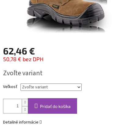
62,46 €
50,78 € bez DPH
Jednotková
Zvoľte variant
cena:
Veľkosť
Pridať do košíka
Detailné informácie