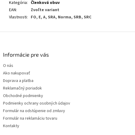
Kategória
:
Členková obuv
EAN
:
Zvoľte variant
Vlastnosti
:
FO, E, A, SRA, Norma, SRB, SRC
Z
á
p
ä
Informácie pre vás
t
O nás
i
Ako nakupovať
e
Doprava a platba
Reklamačný poriadok
Obchodné podmienky
Podmienky ochrany osobných údajov
Formulár na odstúpenie od zmluvy
Formulár na reklamáciu tovaru
Kontakty