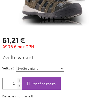
61,21 €
49,76 € bez DPH
Jednotková
Zvoľte variant
cena:
Veľkosť
Pridať do košíka
Detailné informácie