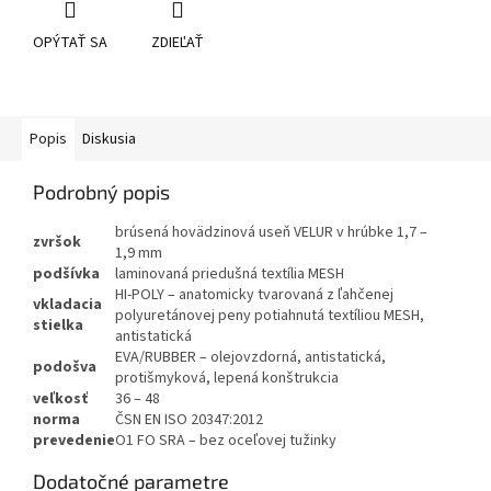
OPÝTAŤ SA
ZDIEĽAŤ
Popis
Diskusia
Podrobný popis
brúsená hovädzinová useň VELUR v hrúbke 1,7 –
zvršok
1,9 mm
podšívka
laminovaná priedušná textília MESH
HI-POLY – anatomicky tvarovaná z ľahčenej
vkladacia
polyuretánovej peny potiahnutá textíliou MESH,
stielka
antistatická
EVA/RUBBER – olejovzdorná, antistatická,
podošva
protišmyková, lepená konštrukcia
veľkosť
36 – 48
norma
ČSN EN ISO 20347:2012
prevedenie
O1 FO SRA – bez oceľovej tužinky
Dodatočné parametre