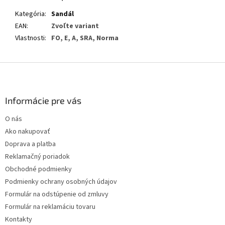
Kategória
:
Sandál
EAN
:
Zvoľte variant
Vlastnosti
:
FO, E, A, SRA, Norma
Z
á
p
ä
Informácie pre vás
t
O nás
i
Ako nakupovať
e
Doprava a platba
Reklamačný poriadok
Obchodné podmienky
Podmienky ochrany osobných údajov
Formulár na odstúpenie od zmluvy
Formulár na reklamáciu tovaru
Kontakty