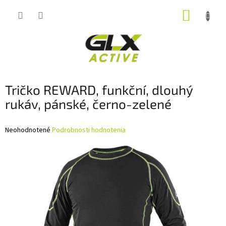
Prejsť
NÁKUP
na
obsah
KOŠÍK
Tričko REWARD, funkční, dlouhý
rukáv, pánské, černo-zelené
Priemerné
Neohodnotené
Podrobnosti hodnotenia
hodnotenie
produktu
je
0,0
z
5
hviezdičiek.