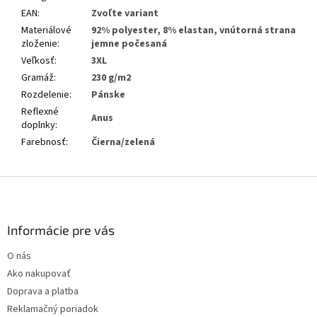
EAN
:
Zvoľte variant
Materiálové
92% polyester, 8% elastan, vnútorná strana
zloženie
:
jemne počesaná
Veľkosť
:
3XL
Gramáž
:
230 g/m2
Rozdelenie
:
Pánske
Reflexné
Anus
doplnky
:
Farebnosť
:
Čierna/zelená
Z
á
p
ä
Informácie pre vás
t
O nás
i
Ako nakupovať
e
Doprava a platba
Reklamačný poriadok