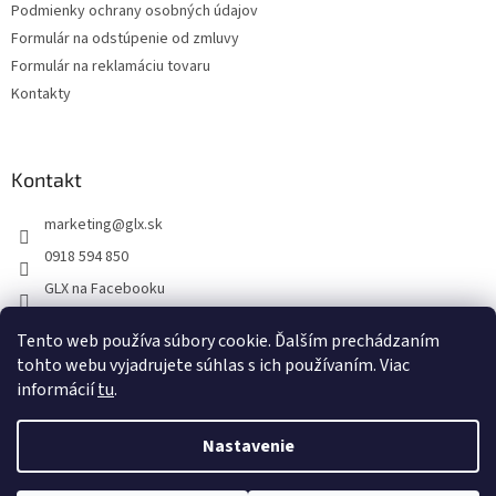
Podmienky ochrany osobných údajov
Formulár na odstúpenie od zmluvy
Formulár na reklamáciu tovaru
Kontakty
Kontakt
marketing
@
glx.sk
0918 594 850
GLX na Facebooku
Tento web používa súbory cookie. Ďalším prechádzaním
tohto webu vyjadrujete súhlas s ich používaním. Viac
informácií
tu
.
Vytvoril Shoptet
Nastavenie