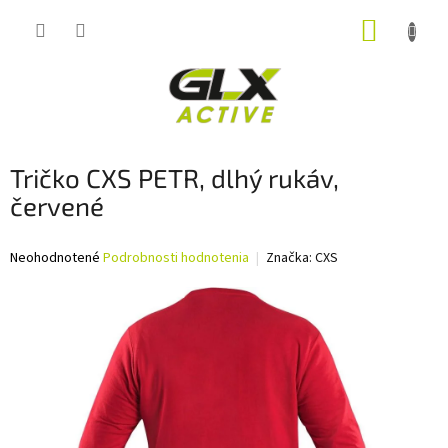
Prejsť
NÁKUP
na
obsah
KOŠÍK
Tričko CXS PETR, dlhý rukáv,
červené
Priemerné
Neohodnotené
Podrobnosti hodnotenia
Značka:
CXS
hodnotenie
produktu
je
0,0
z
5
hviezdičiek.