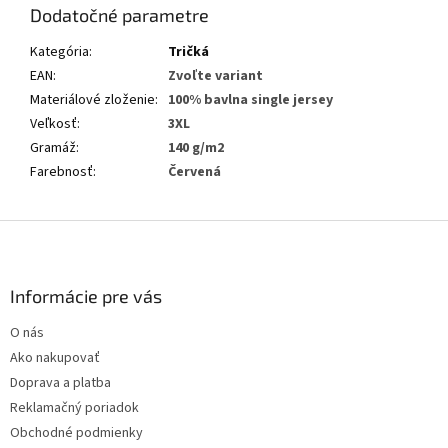
Dodatočné parametre
Kategória
:
Tričká
EAN
:
Zvoľte variant
Materiálové zloženie
:
100% bavlna single jersey
Veľkosť
:
3XL
Gramáž
:
140 g/m2
Farebnosť
:
Červená
Z
á
p
ä
Informácie pre vás
t
O nás
i
Ako nakupovať
e
Doprava a platba
Reklamačný poriadok
Obchodné podmienky