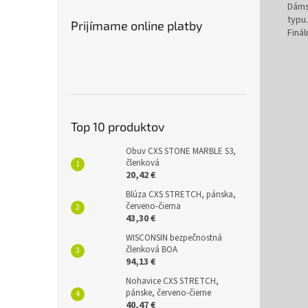
Dáms
typu
Prijímame online platby
Finál
Top 10 produktov
Obuv CXS STONE MARBLE S3,
členková
20,42 €
Blúza CXS STRETCH, pánska,
červeno-čierna
43,30 €
WISCONSIN bezpečnostná
členková BOA
94,13 €
Nohavice CXS STRETCH,
pánske, červeno-čierne
40,47 €