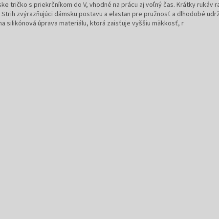
ke tričko s priekrčníkom do V, vhodné na prácu aj voľný čas. Krátky rukáv 
. Strih zvýrazňujúci dámsku postavu a elastan pre pružnosť a dlhodobé udrž
na silikónová úprava materiálu, ktorá zaisťuje vyššiu mäkkosť, r