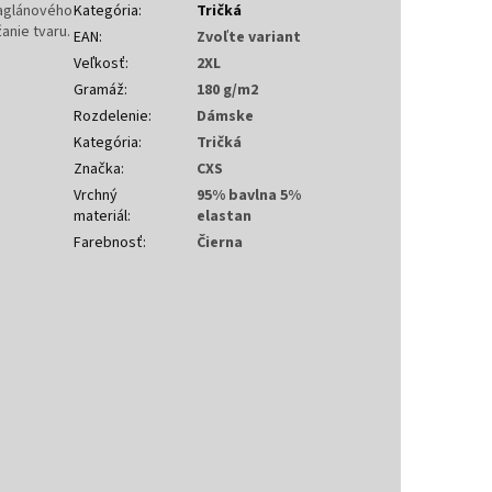
raglánového
Kategória
:
Tričká
anie tvaru.
EAN
:
Zvoľte variant
Veľkosť
:
2XL
Gramáž
:
180 g/m2
Rozdelenie
:
Dámske
Kategória
:
Tričká
Značka
:
CXS
Vrchný
95% bavlna 5%
materiál
:
elastan
Farebnosť
:
Čierna