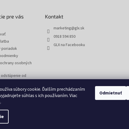
ie pre vás
Kontakt
marketing
@
glx.sk
vať
0918 594 850
latba
GLX na Facebooku
 poriadok
podmienky
ochrany osobných
a odstúpenie od
 reklamáciu tovaru
oužíva súbory cookie. Ďalším prechádzaním
Odmietnuť
yjadrujete súhlas s ich používaním. Viac
u
.
ie
tavenie cookies