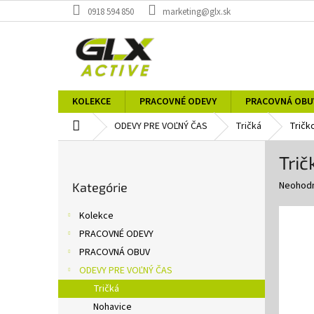
Prejsť
0918 594 850
marketing@glx.sk
na
obsah
KOLEKCE
PRACOVNÉ ODEVY
PRACOVNÁ OBU
Domov
ODEVY PRE VOĽNÝ ČAS
Tričká
Tričk
B
Trič
o
Preskočiť
č
Priemer
Neohod
Kategórie
kategórie
n
hodnote
ý
produkt
Kolekce
p
je
PRACOVNÉ ODEVY
0,0
a
z
PRACOVNÁ OBUV
n
5
e
ODEVY PRE VOĽNÝ ČAS
hviezdič
l
Tričká
Nohavice