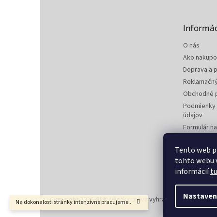
ä
t
Informác
i
e
O nás
Ako nakupo
Doprava a p
Reklamačný
Obchodné 
Podmienky 
údajov
Formulár n
zmluvy
Formulár na
Tento web p
tohto webu v
Kontakty
informácií
t
Nastaven
Copyright 2026
GLX
. Všetky práva vyhradené.
Upraviť nas
Na dokonalosti stránky intenzívne pracujeme...