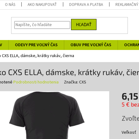
O NÁS
AKO NAKUPOVAŤ
DOPRAVA A PLATBA
REKLAMAČNÝ
HĽADAŤ
V
ODEVY PRE VOĽNÝ ČAS
OBUV PRE VOĽNÝ ČAS
OCHRA
o CXS ELLA, dámske, krátky rukáv, čierna
ko CXS ELLA, dámske, krátky rukáv, čie
né
notené
Podrobnosti hodnotenia
Značka:
CXS
nie
6,15
u
5 € be
Jednotk
Zvoľte
cena:
iek.
Veľkosť