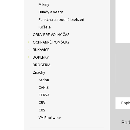
Mikiny
Bundy a vesty
Funkčná a spodná bielizeň
Košele
OBUV PRE VOĽNÝ ČAS
OCHRANNÉ POMôCKY
RUKAVICE
DOPLNKY
DROGÉRIA
Značky
Ardon
CANIS
CERVA
CRV
Popi
CXS
VM Footwear
Pod