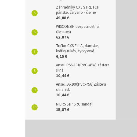
Záhradníky CXS STRETCH,
pánske, červeno - čierne
49,08 €
WISCONSIN bezpečnostná
členková
62,87 €
Tričko CXS ELLA, dámske,
krátky rukáv, tyrkysová
6,15 €
Ansell P56-101(PVC-45W) zástera
silná
10,44 €
Ansell 56-100(PVC-45G)Zástera
silná zel.
10,44 €
NIERS S1P SRC sandal
15,87 €
Z
á
p