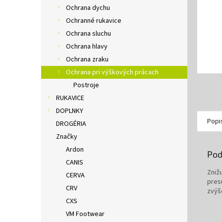
Ochrana dychu
Ochranné rukavice
Ochrana sluchu
Ochrana hlavy
Ochrana zraku
Ochrana pri výškových prácach
Postroje
RUKAVICE
DOPLNKY
Popi
DROGÉRIA
Značky
Ardon
Pod
CANIS
Zniž
CERVA
pres
CRV
zvýš
CXS
VM Footwear