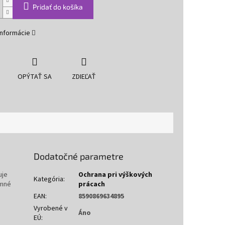
Pridať do košíka
informácie
OPÝTAŤ SA
ZDIEĽAŤ
Dodatočné parametre
uje
Ochrana pri výškových
Kategória
:
amné
prácach
EAN
:
8590869634895
Vyrobené v
Áno
EÚ
: