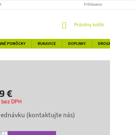
 PORIADOK
OBCHODNÉ PODMIENKY
PODMIENKY OCHRANY OSOBNÝ
Prihlásenie
NÁKUPNÝ
Prázdny košík
KOŠÍK
NNÉ POMÔCKY
RUKAVICE
DOPLNKY
DROGÉRIA
KO
9 €
€ bez DPH
ová
jednávku (kontaktujte nás)