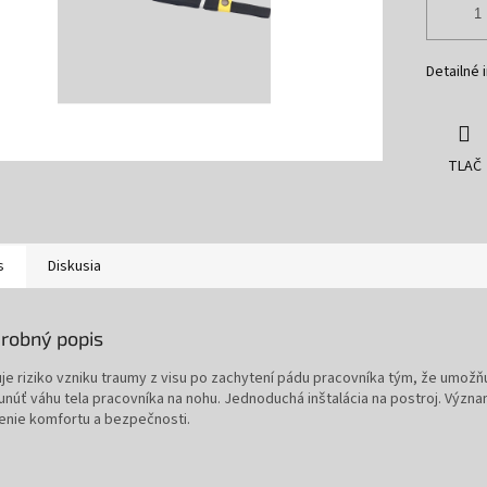
Detailné 
TLAČ
s
Diskusia
robný popis
uje riziko vzniku traumy z visu po zachytení pádu pracovníka tým, že umožň
unúť váhu tela pracovníka na nohu. Jednoduchá inštalácia na postroj. Význ
enie komfortu a bezpečnosti.