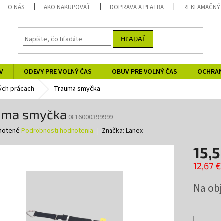
O NÁS
AKO NAKUPOVAŤ
DOPRAVA A PLATBA
REKLAMAČNÝ
HĽADAŤ
V
ODEVY PRE VOĽNÝ ČAS
OBUV PRE VOĽNÝ ČAS
OCHRA
ých prácach
Trauma smyčka
uma smyčka
0816000399999
né
notené
Podrobnosti hodnotenia
Značka:
Lanex
nie
15,5
u
12,67 
Jednotk
Na ob
cena:
iek.