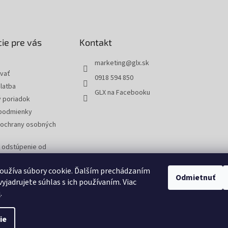
ie pre vás
Kontakt
marketing
@
glx.sk
vať
0918 594 850
latba
GLX na Facebooku
 poriadok
podmienky
ochrany osobných
a odstúpenie od
 reklamáciu tovaru
oužíva súbory cookie. Ďalším prechádzaním
Odmietnuť
yjadrujete súhlas s ich používaním. Viac
u
.
ie
tavenie cookies