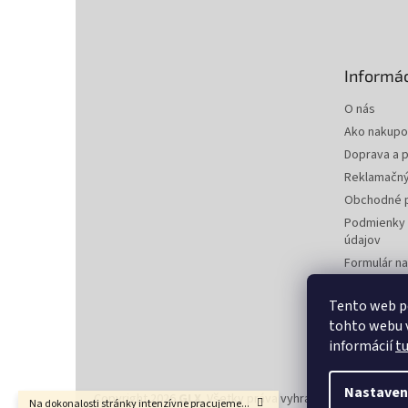
á
p
ä
t
Informác
i
e
O nás
Ako nakupo
Doprava a p
Reklamačný
Obchodné 
Podmienky 
údajov
Formulár n
zmluvy
Formulár na
Tento web p
tohto webu v
Kontakty
informácií
t
Nastaven
Copyright 2026
GLX
. Všetky práva vyhradené.
Upraviť nas
Na dokonalosti stránky intenzívne pracujeme...