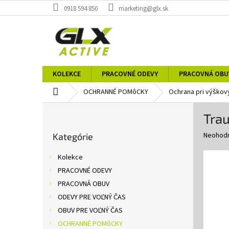
Prejsť
0918 594 850
marketing@glx.sk
na
obsah
KOLEKCE
PRACOVNÉ ODEVY
PRACOVNÁ OBU
Domov
OCHRANNÉ POMôCKY
Ochrana pri výškov
B
Tra
o
Preskočiť
č
Priemer
Neohod
Kategórie
kategórie
n
hodnote
ý
produkt
Kolekce
p
je
PRACOVNÉ ODEVY
0,0
a
z
PRACOVNÁ OBUV
n
5
e
ODEVY PRE VOĽNÝ ČAS
hviezdič
l
OBUV PRE VOĽNÝ ČAS
OCHRANNÉ POMôCKY