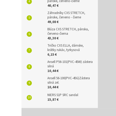
pánske, červeno-čierne
40,47 €
Záhradníky CXS STRETCH,
pánske, červeno - čierne
49,08 €
Blúza CXS STRETCH, pánska,
červeno-čierna
43,30 €
Tričko CXS ELLA, dámske,
krátky rukáv, tyrkysová
6,15 €
Ansell P56-101(PVC-45W) zástera
silná
10,44 €
Ansell 56-100(PVC-45G)Zástera
silná zel.
10,44 €
NIERS S1P SRC sandal
15,87 €
Z