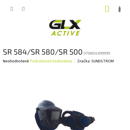
Prejsť
NÁKUP
na
obsah
KOŠÍK
SR 584/SR 580/SR 500
0706031699999
Priemerné
Neohodnotené
Podrobnosti hodnotenia
Značka:
SUNDSTROM
hodnotenie
produktu
je
0,0
z
5
hviezdičiek.