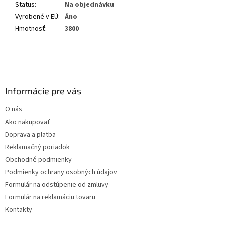
Status
:
Na objednávku
Vyrobené v EÚ
:
Áno
Hmotnosť
:
3800
Z
á
p
ä
Informácie pre vás
t
O nás
i
Ako nakupovať
e
Doprava a platba
Reklamačný poriadok
Obchodné podmienky
Podmienky ochrany osobných údajov
Formulár na odstúpenie od zmluvy
Formulár na reklamáciu tovaru
Kontakty