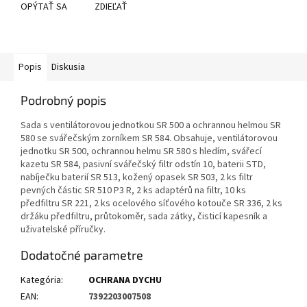
OPÝTAŤ SA
ZDIEĽAŤ
Popis
Diskusia
Podrobný popis
Sada s ventilátorovou jednotkou SR 500 a ochrannou helmou SR
580 se svářečským zorníkem SR 584. Obsahuje, ventilátorovou
jednotku SR 500, ochrannou helmu SR 580 s hledím, svářecí
kazetu SR 584, pasivní svářečský filtr odstín 10, baterii STD,
nabíječku baterií SR 513, kožený opasek SR 503, 2 ks filtr
pevných částic SR 510 P3 R, 2 ks adaptérů na filtr, 10 ks
předfiltru SR 221, 2 ks ocelového síťového kotouče SR 336, 2 ks
držáku předfiltru, průtokoměr, sada zátky, čisticí kapesník a
uživatelské příručky.
Dodatočné parametre
Kategória
:
OCHRANA DYCHU
EAN
:
7392203007508