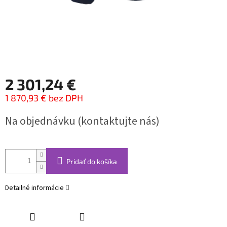
2 301,24 €
1 870,93 € bez DPH
Jednotková
Na objednávku (kontaktujte nás)
cena:
Pridať do košíka
Detailné informácie