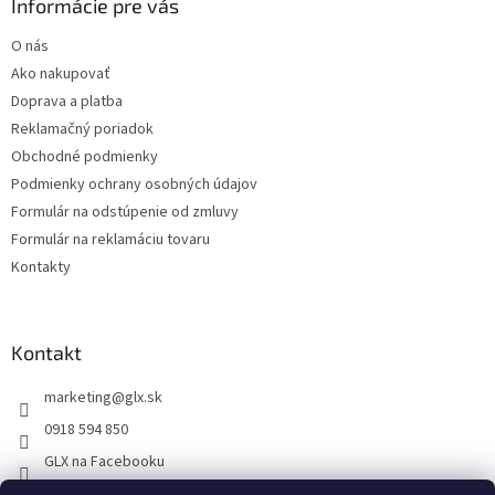
ä
Informácie pre vás
t
O nás
i
Ako nakupovať
e
Doprava a platba
Reklamačný poriadok
Obchodné podmienky
Podmienky ochrany osobných údajov
Formulár na odstúpenie od zmluvy
Formulár na reklamáciu tovaru
Kontakty
Kontakt
marketing
@
glx.sk
0918 594 850
GLX na Facebooku