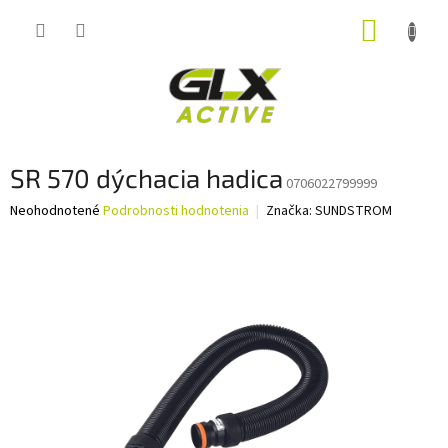
Prejsť
NÁKUP
na
obsah
KOŠÍK
SR 570 dýchacia hadica
0706022799999
Priemerné
Neohodnotené
Podrobnosti hodnotenia
Značka:
SUNDSTROM
hodnotenie
produktu
je
0,0
z
5
hviezdičiek.