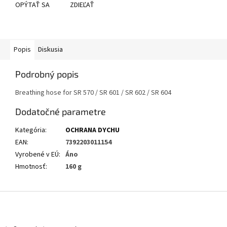
OPÝTAŤ SA
ZDIEĽAŤ
Popis
Diskusia
Podrobný popis
Breathing hose for SR 570 / SR 601 / SR 602 / SR 604
Dodatočné parametre
Kategória
:
OCHRANA DYCHU
EAN
:
7392203011154
Vyrobené v EÚ
:
Áno
Hmotnosť
:
160 g
Z
á
p