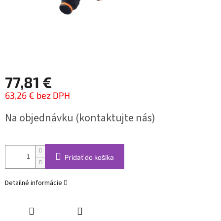
77,81 €
63,26 € bez DPH
Jednotková
Na objednávku (kontaktujte nás)
cena:
Pridať do košíka
Detailné informácie