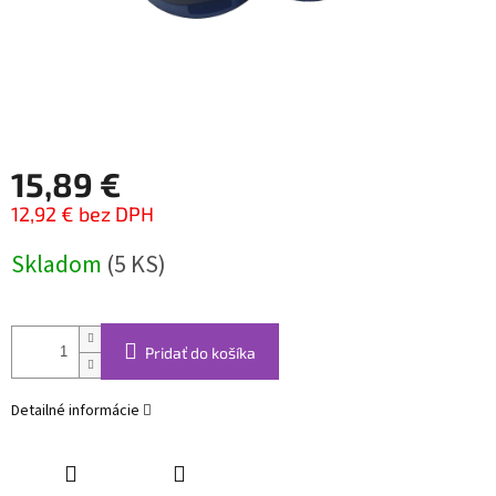
15,89 €
12,92 € bez DPH
Jednotková
Skladom
(5 KS)
cena:
Pridať do košíka
Detailné informácie