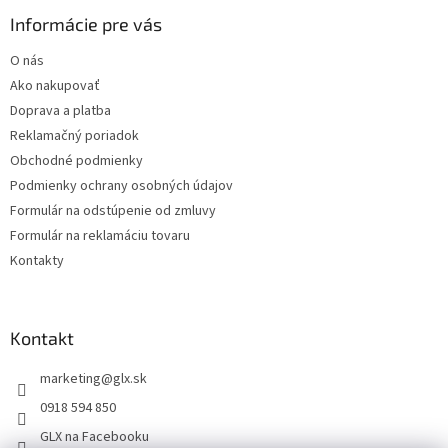
p
ä
Informácie pre vás
t
O nás
i
Ako nakupovať
e
Doprava a platba
Reklamačný poriadok
Obchodné podmienky
Podmienky ochrany osobných údajov
Formulár na odstúpenie od zmluvy
Formulár na reklamáciu tovaru
Kontakty
Kontakt
marketing
@
glx.sk
0918 594 850
GLX na Facebooku