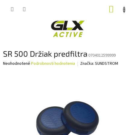
Prejsť
NÁKUP
na
obsah
KOŠÍK
SR 500 Držiak predfiltra
0704012599999
Priemerné
Neohodnotené
Podrobnosti hodnotenia
Značka:
SUNDSTROM
hodnotenie
produktu
je
0,0
z
5
hviezdičiek.