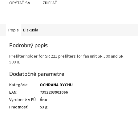
OPÝTAŤ SA
ZDIEĽAŤ
Popis
Diskusia
Podrobný popis
Prefilter holder for SR 221 prefilters for fan unit SR 500 and SR
500HD.
Dodatočné parametre
Kategória
:
OCHRANA DYCHU
EAN
:
7392203901066
Vyrobené v EÚ
:
Áno
Hmotnosť
:
53 g
Z
á