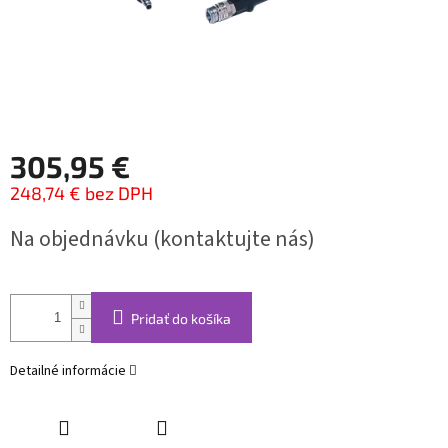
305,95 €
248,74 € bez DPH
Jednotková
Na objednávku (kontaktujte nás)
cena:
Pridať do košíka
Detailné informácie