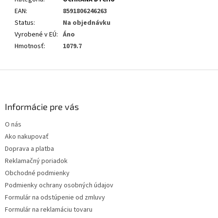
EAN
:
8591806246263
Status
:
Na objednávku
Vyrobené v EÚ
:
Áno
Hmotnosť
:
1079.7
Z
á
p
ä
Informácie pre vás
t
O nás
i
Ako nakupovať
e
Doprava a platba
Reklamačný poriadok
Obchodné podmienky
Podmienky ochrany osobných údajov
Formulár na odstúpenie od zmluvy
Formulár na reklamáciu tovaru