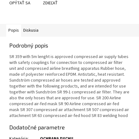
OPÝTAŤ SA
ZDIEĽAŤ
Popis
Diskusia
Podrobný popis
SR 359 with 5m lenght is approved compressed air supply tubes
with safety couplings for connection to compressed air filter
unit and compressed airline breathing apparatus Rubber hose,
made of polyester reinforced EPDM. Antistatic, heat resistant.
Sundström compressed air hoses are tested and approved
together with the following products, and are intended for use
together with Sundström SR 99-1 compressed air filter. They are
also the only hoses that are approved for use. SR 200 Airline
compressed air-fed mask SR 90 Airline compressed air-fed
mask SR 307 compressed air attachment SR 507 compressed air
attachment SR 63 compressed air-fed hood SR 83 welding hood
Dodatočné parametre
Kategória
:
OCHRANA DYCHU