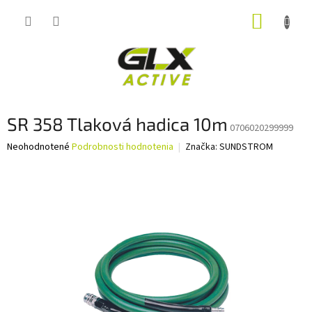
Prejsť
NÁKUP
na
obsah
KOŠÍK
SR 358 Tlaková hadica 10m
0706020299999
Priemerné
Neohodnotené
Podrobnosti hodnotenia
Značka:
SUNDSTROM
hodnotenie
produktu
je
0,0
z
5
hviezdičiek.