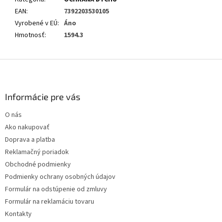
EAN
:
7392203530105
Vyrobené v EÚ
:
Áno
Hmotnosť
:
1594.3
Z
á
p
ä
Informácie pre vás
t
O nás
i
Ako nakupovať
e
Doprava a platba
Reklamačný poriadok
Obchodné podmienky
Podmienky ochrany osobných údajov
Formulár na odstúpenie od zmluvy
Formulár na reklamáciu tovaru
Kontakty