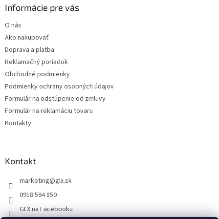
ä
Informácie pre vás
t
O nás
i
Ako nakupovať
e
Doprava a platba
Reklamačný poriadok
Obchodné podmienky
Podmienky ochrany osobných údajov
Formulár na odstúpenie od zmluvy
Formulár na reklamáciu tovaru
Kontakty
Kontakt
marketing
@
glx.sk
0918 594 850
GLX na Facebooku