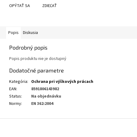
OPÝTAŤ SA
ZDIEĽAŤ
Popis
Diskusia
Podrobný popis
Popis produktu nie je dostupný
Dodatočné parametre
Kategória
:
Ochrana pri výškových prácach
EAN
:
8591806143982
Status
:
Na objednávku
Normy
:
EN 362:2004
Z
á
p