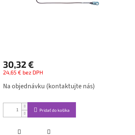
30,32 €
24,65 € bez DPH
Jednotková
Na objednávku (kontaktujte nás)
cena:
Pridať do košíka