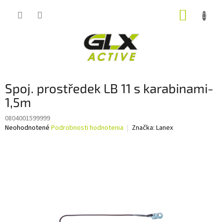
Prejsť
NÁKUP
na
obsah
KOŠÍK
Spoj. prostředek LB 11 s karabinami-
1,5m
0804001599999
Priemerné
Neohodnotené
Podrobnosti hodnotenia
Značka:
Lanex
hodnotenie
produktu
je
0,0
z
5
hviezdičiek.