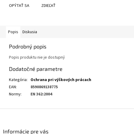
OPÝTAŤ SA
ZDIEĽAŤ
Popis
Diskusia
Podrobný popis
Popis produktu nie je dostupný
Dodatočné parametre
Kategória
:
Ochrana pri výškových prácach
EAN
:
8590869138775
Normy
:
EN 362:2004
Z
á
p
ä
Informácie pre vás