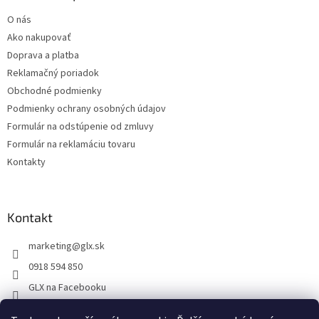
t
O nás
i
Ako nakupovať
e
Doprava a platba
Reklamačný poriadok
Obchodné podmienky
Podmienky ochrany osobných údajov
Formulár na odstúpenie od zmluvy
Formulár na reklamáciu tovaru
Kontakty
Kontakt
marketing
@
glx.sk
0918 594 850
GLX na Facebooku