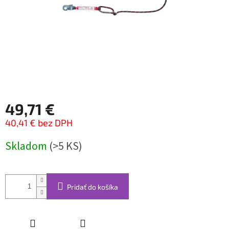
49,71 €
40,41 € bez DPH
Jednotková
Skladom
(>5 KS)
cena:
Pridať do košíka