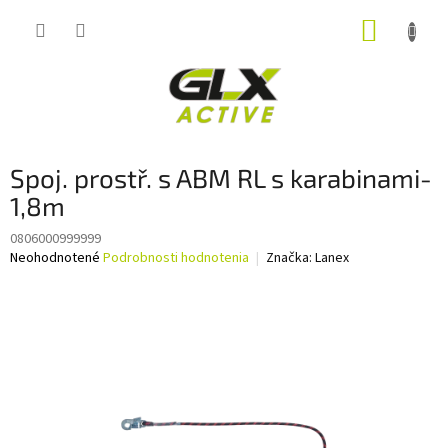
Prejsť
NÁKUP
na
obsah
KOŠÍK
Spoj. prostř. s ABM RL s karabinami-
1,8m
0806000999999
Priemerné
Neohodnotené
Podrobnosti hodnotenia
Značka:
Lanex
hodnotenie
produktu
je
0,0
z
5
hviezdičiek.