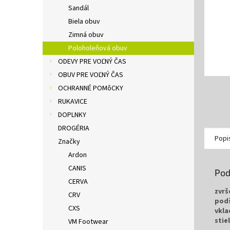
Sandál
Biela obuv
Zimná obuv
Poloholeňová obuv
ODEVY PRE VOĽNÝ ČAS
OBUV PRE VOĽNÝ ČAS
OCHRANNÉ POMôCKY
RUKAVICE
DOPLNKY
DROGÉRIA
Popi
Značky
Ardon
CANIS
Pod
CERVA
zvrš
CRV
pod
CXS
vkla
stie
VM Footwear