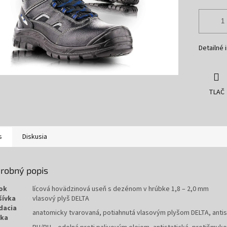
Detailné 
TLAČ
s
Diskusia
robný popis
ok
lícová hovädzinová useň s dezénom v hrúbke 1,8 – 2,0 mm
šívka
vlasový plyš DELTA
dacia
anatomicky tvarovaná, potiahnutá vlasovým plyšom DELTA, antis
lka