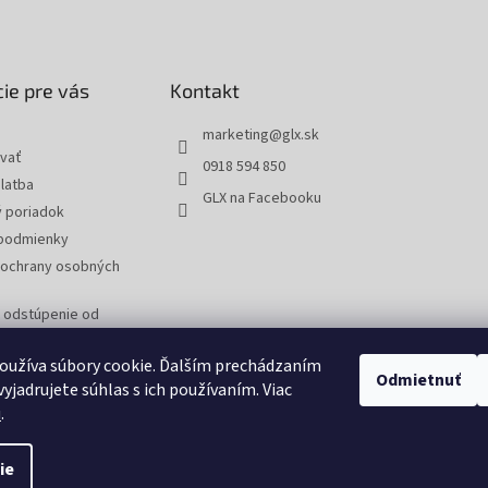
ie pre vás
Kontakt
marketing
@
glx.sk
vať
0918 594 850
latba
GLX na Facebooku
 poriadok
podmienky
ochrany osobných
a odstúpenie od
 reklamáciu tovaru
oužíva súbory cookie. Ďalším prechádzaním
Odmietnuť
yjadrujete súhlas s ich používaním. Viac
u
.
ie
tavenie cookies