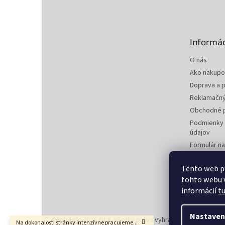
á
p
ä
t
Informác
i
e
O nás
Ako nakupo
Doprava a p
Reklamačný
Obchodné 
Podmienky 
údajov
Formulár n
zmluvy
Formulár na
Tento web p
tohto webu v
Kontakty
informácií
t
Nastaven
Copyright 2026
GLX
. Všetky práva vyhradené.
Upraviť nas
Na dokonalosti stránky intenzívne pracujeme...