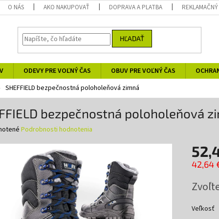
O NÁS
AKO NAKUPOVAŤ
DOPRAVA A PLATBA
REKLAMAČNÝ
HĽADAŤ
V
ODEVY PRE VOĽNÝ ČAS
OBUV PRE VOĽNÝ ČAS
OCHRA
SHEFFIELD bezpečnostná poloholeňová zimná
FFIELD bezpečnostná poloholeňová z
né
notené
Podrobnosti hodnotenia
nie
52,
u
42,64 
Jednotk
Zvoľte
cena:
iek.
Veľkosť