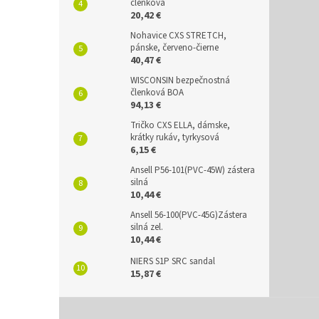
členková
20,42 €
Nohavice CXS STRETCH,
pánske, červeno-čierne
40,47 €
WISCONSIN bezpečnostná
členková BOA
94,13 €
Tričko CXS ELLA, dámske,
krátky rukáv, tyrkysová
6,15 €
Ansell P56-101(PVC-45W) zástera
silná
10,44 €
Ansell 56-100(PVC-45G)Zástera
silná zel.
10,44 €
NIERS S1P SRC sandal
15,87 €
Z