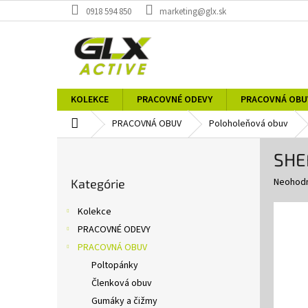
Prejsť
0918 594 850
marketing@glx.sk
na
obsah
KOLEKCE
PRACOVNÉ ODEVY
PRACOVNÁ OBU
Domov
PRACOVNÁ OBUV
Poloholeňová obuv
B
SHE
o
Preskočiť
č
Priemer
Neohod
Kategórie
kategórie
n
hodnote
ý
produkt
Kolekce
p
je
PRACOVNÉ ODEVY
0,0
a
z
PRACOVNÁ OBUV
n
5
e
Poltopánky
hviezdič
l
Členková obuv
Gumáky a čižmy