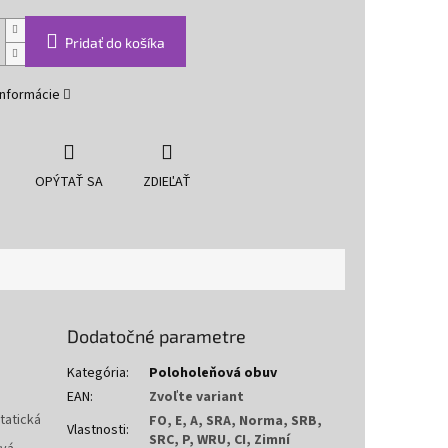
Pridať do košíka
informácie
OPÝTAŤ SA
ZDIEĽAŤ
Dodatočné parametre
Kategória
:
Poloholeňová obuv
EAN
:
Zvoľte variant
tatická
FO, E, A, SRA, Norma, SRB,
Vlastnosti
:
SRC, P, WRU, CI, Zimní