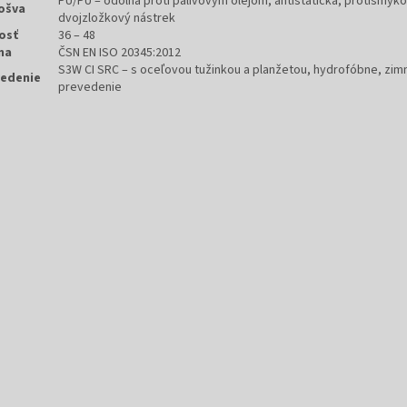
PU/PU – odolná proti palivovým olejom, antistatická, protišmyko
ošva
dvojzložkový nástrek
osť
36 – 48
ma
ČSN EN ISO 20345:2012
S3W CI SRC – s oceľovou tužinkou a planžetou, hydrofóbne, zim
edenie
prevedenie