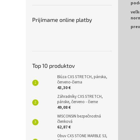
pod
veľk
nor
Prijímame online platby
prev
Top 10 produktov
Blúza CXS STRETCH, pánska,
červeno-čierna
43,30 €
Záhradníky CXS STRETCH,
pánske, červeno - čierne
49,08 €
WISCONSIN bezpečnostná
členková
62,87 €
Obuv CXS STONE MARBLE S3,