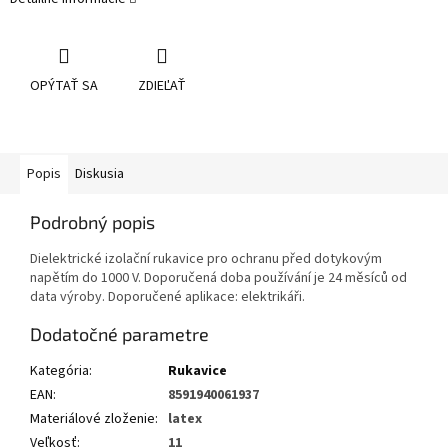
OPÝTAŤ SA
ZDIEĽAŤ
Popis
Diskusia
Podrobný popis
Dielektrické izolační rukavice pro ochranu před dotykovým
napětím do 1000 V. Doporučená doba používání je 24 měsíců od
data výroby. Doporučené aplikace: elektrikáři.
Dodatočné parametre
Kategória
:
Rukavice
EAN
:
8591940061937
Materiálové zloženie
:
latex
Veľkosť
:
11