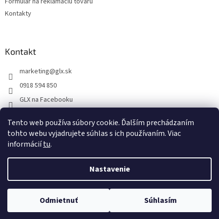
Formulár na reklamáciu tovaru
Kontakty
Kontakt
marketing
@
glx.sk
0918 594 850
GLX na Facebooku
Tento web používa súbory cookie. Ďalším prechádzaním
tohto webu vyjadrujete súhlas s ich používaním. Viac
informácií
tu
.
Vytvoril Shoptet
Nastavenie
Copyright 2026
GLX
. Všetky práva vyhradené.
Upraviť nastavenie
Odmietnuť
Súhlasím
cookies
Na dokonalosti stránky intenzívne pracujeme...