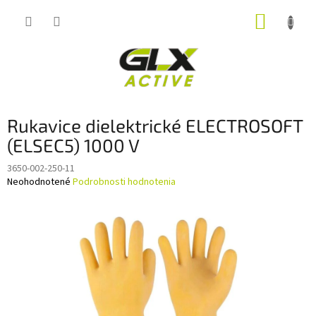
Prejsť
NÁKUP
na
obsah
KOŠÍK
Rukavice dielektrické ELECTROSOFT
(ELSEC5) 1000 V
3650-002-250-11
Priemerné
Neohodnotené
Podrobnosti hodnotenia
hodnotenie
produktu
je
0,0
z
5
hviezdičiek.