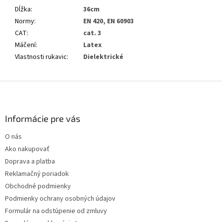
Dĺžka
:
36cm
Normy
:
EN 420, EN 60903
CAT
:
cat. 3
Máčení
:
Latex
Vlastnosti rukavic
:
Dielektrické
Z
á
p
ä
Informácie pre vás
t
O nás
i
Ako nakupovať
e
Doprava a platba
Reklamačný poriadok
Obchodné podmienky
Podmienky ochrany osobných údajov
Formulár na odstúpenie od zmluvy