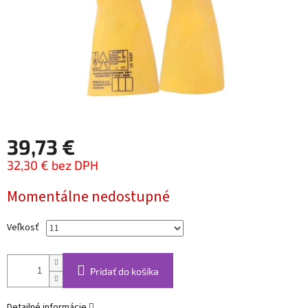
39,73 €
32,30 € bez DPH
Jednotková
Momentálne nedostupné
cena:
Veľkosť
Pridať do košíka
Detailné informácie