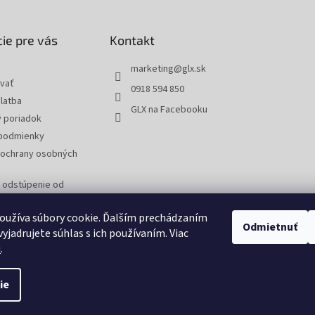
ie pre vás
Kontakt
marketing
@
glx.sk
vať
0918 594 850
latba
GLX na Facebooku
 poriadok
podmienky
ochrany osobných
a odstúpenie od
 reklamáciu tovaru
oužíva súbory cookie. Ďalším prechádzaním
Odmietnuť
yjadrujete súhlas s ich používaním. Viac
u
.
ie
tavenie cookies