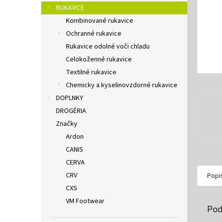
RUKAVICE
Kombinované rukavice
Ochranné rukavice
Rukavice odolné voči chladu
Celokoženné rukavice
Textilné rukavice
Chemicky a kyselinovzdorné rukavice
DOPLNKY
DROGÉRIA
Značky
Ardon
CANIS
CERVA
CRV
Popi
CXS
VM Footwear
Pod