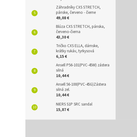
Záhradníky CXS STRETCH,
pánske, červeno - čierne
49,08 €
Blúza CXS STRETCH, pánska,
červeno-čierna
43,30 €
Tričko CXS ELLA, dámske,
krátky rukáv, tyrkysová
6,15 €
Ansell P56-101(PVC-45W) zástera
silná
10,44 €
Ansell 56-100(PVC-45G)Zástera
silná zel.
10,44 €
NIERS S1P SRC sandal
15,87 €
Z
á
p