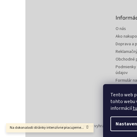
ä
t
Informác
i
e
O nás
Ako nakupo
Doprava a p
Reklamačný
Obchodné 
Podmienky 
údajov
Formulár n
zmluvy
Formulár na
Tento web p
tohto webu v
Kontakty
informácií
t
Nastaven
Copyright 2026
GLX
. Všetky práva vyhradené.
Upraviť nas
Na dokonalosti stránky intenzívne pracujeme...