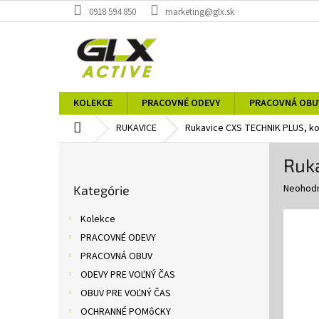
Prejsť
0918 594 850
marketing@glx.sk
na
obsah
KOLEKCE
PRACOVNÉ ODEVY
PRACOVNÁ OBU
Domov
RUKAVICE
Rukavice CXS TECHNIK PLUS, k
B
Ruk
o
Preskočiť
č
Priemer
Neohod
Kategórie
kategórie
n
hodnote
ý
produkt
Kolekce
p
je
PRACOVNÉ ODEVY
0,0
a
z
PRACOVNÁ OBUV
n
5
e
ODEVY PRE VOĽNÝ ČAS
hviezdič
l
OBUV PRE VOĽNÝ ČAS
OCHRANNÉ POMôCKY