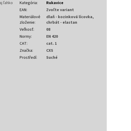
aj ľahko
Kategória
:
Rukavice
EAN
:
Zvoľte variant
Materiálové
dlaň - kozinková lícovka,
zloženie
:
chrbát - elastan
Veľkosť
:
08
Normy
:
EN 420
CAT
:
cat. 1
Značka
:
CXS
Prostředí
:
Suché