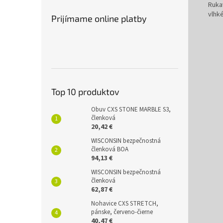
Ruka
vlhké
Prijímame online platby
Top 10 produktov
Obuv CXS STONE MARBLE S3,
členková
20,42 €
WISCONSIN bezpečnostná
členková BOA
94,13 €
WISCONSIN bezpečnostná
členková
62,87 €
Nohavice CXS STRETCH,
pánske, červeno-čierne
40,47 €