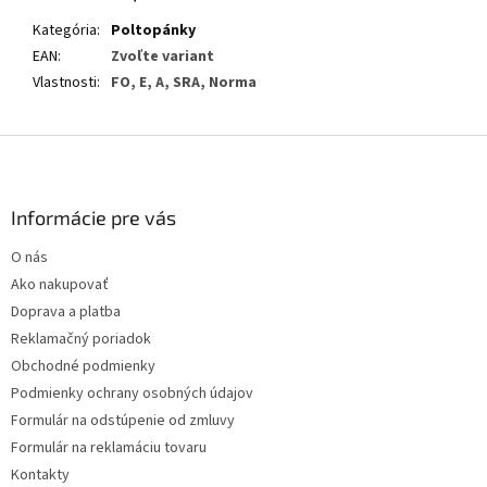
Kategória
:
Poltopánky
EAN
:
Zvoľte variant
Vlastnosti
:
FO, E, A, SRA, Norma
Z
á
p
ä
Informácie pre vás
t
O nás
i
Ako nakupovať
e
Doprava a platba
Reklamačný poriadok
Obchodné podmienky
Podmienky ochrany osobných údajov
Formulár na odstúpenie od zmluvy
Formulár na reklamáciu tovaru
Kontakty