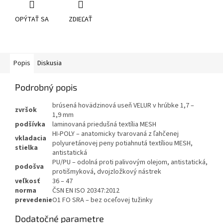
OPÝTAŤ SA
ZDIEĽAŤ
Popis
Diskusia
Podrobný popis
brúsená hovädzinová useň VELUR v hrúbke 1,7 –
zvršok
1,9 mm
podšívka
laminovaná priedušná textília MESH
HI-POLY – anatomicky tvarovaná z ľahčenej
vkladacia
polyuretánovej peny potiahnutá textíliou MESH,
stielka
antistatická
PU/PU – odolná proti palivovým olejom, antistatická,
podošva
protišmyková, dvojzložkový nástrek
veľkosť
36 – 47
norma
ČSN EN ISO 20347:2012
prevedenie
O1 FO SRA – bez oceľovej tužinky
Dodatočné parametre