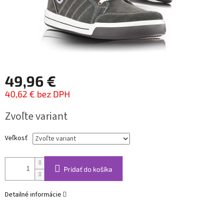
49,96 €
40,62 € bez DPH
Jednotková
Zvoľte variant
cena:
Veľkosť
Pridať do košíka
Detailné informácie