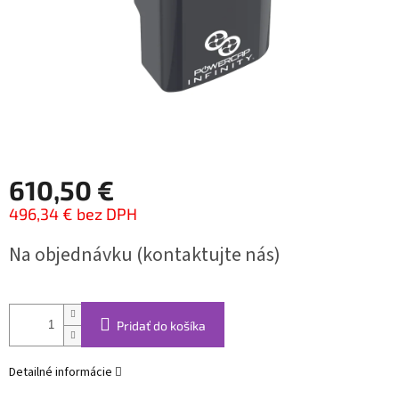
610,50 €
496,34 € bez DPH
Jednotková
Na objednávku (kontaktujte nás)
cena:
Pridať do košíka
Detailné informácie