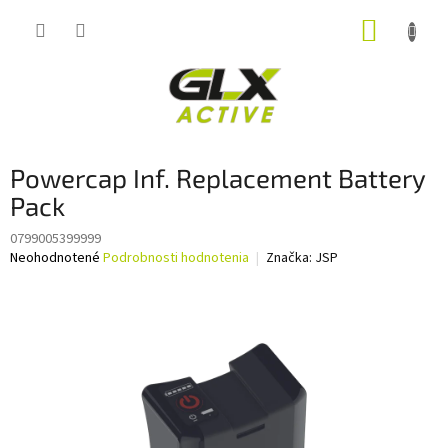
Prejsť
NÁKUP
na
obsah
KOŠÍK
Powercap Inf. Replacement Battery
Pack
0799005399999
Priemerné
Neohodnotené
Podrobnosti hodnotenia
Značka:
JSP
hodnotenie
produktu
je
0,0
z
5
hviezdičiek.