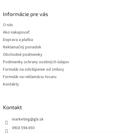
á
p
ä
Informácie pre vás
t
O nás
i
Ako nakupovať
e
Doprava a platba
Reklamačný poriadok
Obchodné podmienky
Podmienky ochrany osobných údajov
Formulár na odstúpenie od zmluvy
Formulár na reklamáciu tovaru
Kontakty
Kontakt
marketing
@
glx.sk
0918 594 850