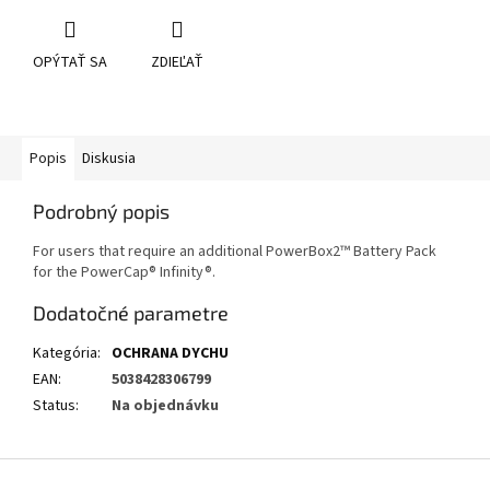
OPÝTAŤ SA
ZDIEĽAŤ
Popis
Diskusia
Podrobný popis
For users that require an additional PowerBox2™ Battery Pack
for the PowerCap® Infinity®.
Dodatočné parametre
Kategória
:
OCHRANA DYCHU
EAN
:
5038428306799
Status
:
Na objednávku
Z