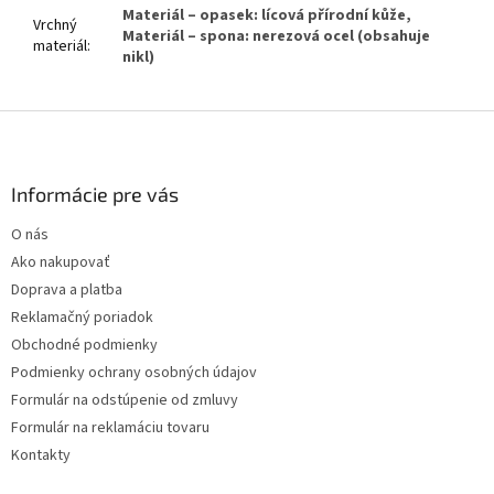
Materiál – opasek: lícová přírodní kůže,
Vrchný
Materiál – spona: nerezová ocel (obsahuje
materiál
:
nikl)
Z
á
p
ä
Informácie pre vás
t
O nás
i
Ako nakupovať
e
Doprava a platba
Reklamačný poriadok
Obchodné podmienky
Podmienky ochrany osobných údajov
Formulár na odstúpenie od zmluvy
Formulár na reklamáciu tovaru
Kontakty