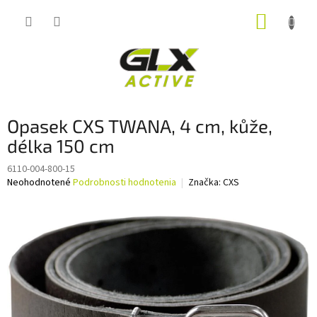
Prejsť
NÁKUP
na
obsah
KOŠÍK
Opasek CXS TWANA, 4 cm, kůže,
délka 150 cm
6110-004-800-15
Priemerné
Neohodnotené
Podrobnosti hodnotenia
Značka:
CXS
hodnotenie
produktu
je
0,0
z
5
hviezdičiek.