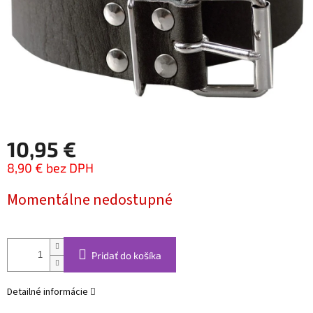
10,95 €
8,90 € bez DPH
Jednotková
Momentálne nedostupné
cena:
Pridať do košíka
Detailné informácie