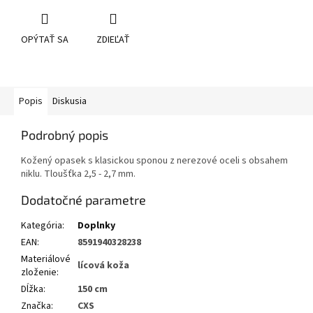
OPÝTAŤ SA
ZDIEĽAŤ
Popis
Diskusia
Podrobný popis
Kožený opasek s klasickou sponou z nerezové oceli s obsahem
niklu. Tloušťka 2,5 - 2,7 mm.
Dodatočné parametre
Kategória
:
Doplnky
EAN
:
8591940328238
Materiálové
lícová koža
zloženie
:
Dĺžka
:
150 cm
Značka
:
CXS