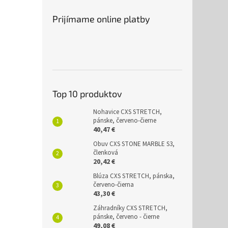
Prijímame online platby
Top 10 produktov
Nohavice CXS STRETCH,
pánske, červeno-čierne
40,47 €
Obuv CXS STONE MARBLE S3,
členková
20,42 €
Blúza CXS STRETCH, pánska,
červeno-čierna
43,30 €
Záhradníky CXS STRETCH,
pánske, červeno - čierne
49,08 €