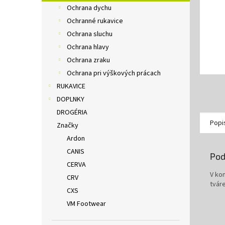
Ochrana dychu
Ochranné rukavice
Ochrana sluchu
Ochrana hlavy
Ochrana zraku
Ochrana pri výškových prácach
RUKAVICE
DOPLNKY
DROGÉRIA
Popi
Značky
Ardon
CANIS
Pod
CERVA
V ko
CRV
tvár
CXS
VM Footwear