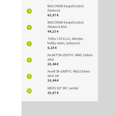
WISCONSIN bezpečnostná
členková
62,87 €
WISCONSIN bezpečnostná
členková BOA
94,13 €
Tričko CXS ELLA, dámske,
krátky rukáv, tyrkysová
6,15 €
Ansell P56-101(PVC-45W) zástera
silná
10,44 €
Ansell 56-100(PVC-45G)Zástera
silná zel.
10,44 €
NIERS S1P SRC sandal
15,87 €
Z
á
p