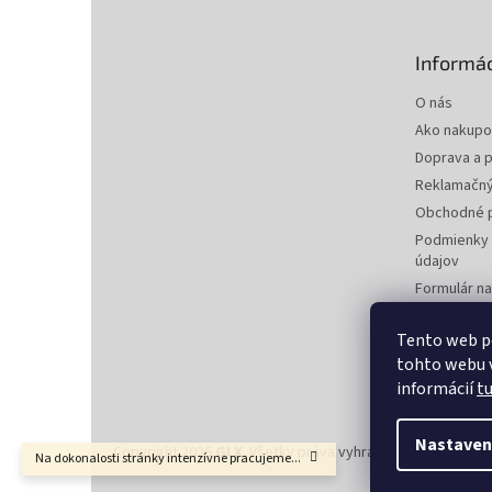
ä
t
Informác
i
e
O nás
Ako nakupo
Doprava a p
Reklamačný
Obchodné 
Podmienky 
údajov
Formulár n
zmluvy
Formulár na
Tento web p
tohto webu v
Kontakty
informácií
t
Nastaven
Copyright 2026
GLX
. Všetky práva vyhradené.
Upraviť nas
Na dokonalosti stránky intenzívne pracujeme...