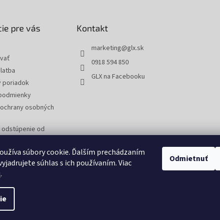
ie pre vás
Kontakt
marketing
@
glx.sk
vať
0918 594 850
latba
GLX na Facebooku
 poriadok
podmienky
ochrany osobných
a odstúpenie od
 reklamáciu tovaru
oužíva súbory cookie. Ďalším prechádzaním
Odmietnuť
yjadrujete súhlas s ich používaním. Viac
u
.
ie
tavenie cookies