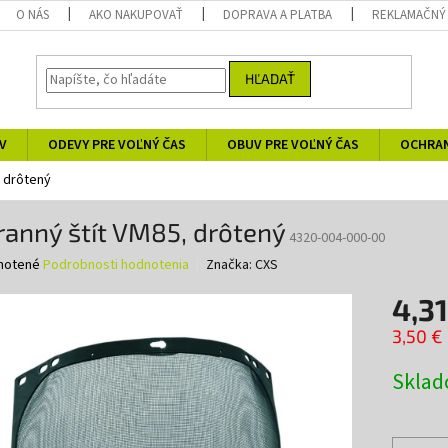
O NÁS
AKO NAKUPOVAŤ
DOPRAVA A PLATBA
REKLAMAČNÝ
HĽADAŤ
V
ODEVY PRE VOĽNÝ ČAS
OBUV PRE VOĽNÝ ČAS
OCHRA
, drôtený
anný štít VM85, drôtený
4320-004-000-00
né
notené
Podrobnosti hodnotenia
Značka:
CXS
nie
4,31
u
3,50 €
Jednotk
Skla
cena:
iek.