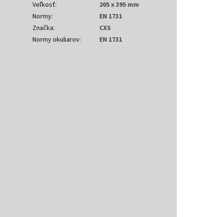
Veľkosť
:
205 x 395 mm
Normy
:
EN 1731
Značka
:
CXS
Normy okuliarov
:
EN 1731