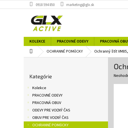
Prejsť
0918 594 850
marketing@glx.sk
na
obsah
KOLEKCE
PRACOVNÉ ODEVY
PRACOVNÁ OBU
Domov
OCHRANNÉ POMôCKY
Ochranný štít VM85
B
Ochr
o
Preskočiť
č
Priemer
Neohod
Kategórie
kategórie
n
hodnote
ý
produkt
Kolekce
p
je
PRACOVNÉ ODEVY
0,0
a
z
PRACOVNÁ OBUV
n
5
e
ODEVY PRE VOĽNÝ ČAS
hviezdič
l
OBUV PRE VOĽNÝ ČAS
OCHRANNÉ POMôCKY