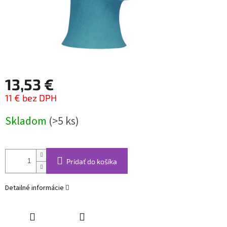
13,53 €
11 € bez DPH
Jednotková
Skladom
(>5 ks)
cena:
Pridať do košíka
Detailné informácie