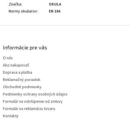
Značka
:
OKULA
Normy okuliarov
:
EN 166
Z
á
p
ä
Informácie pre vás
t
O nás
i
Ako nakupovať
e
Doprava a platba
Reklamačný poriadok
Obchodné podmienky
Podmienky ochrany osobných údajov
Formulár na odstúpenie od zmluvy
Formulár na reklamáciu tovaru
Kontakty