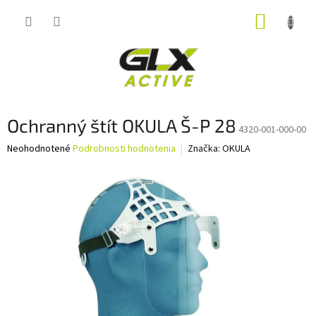
Prejsť
NÁKUP
na
obsah
KOŠÍK
Ochranný štít OKULA Š-P 28
4320-001-000-00
Priemerné
Neohodnotené
Podrobnosti hodnotenia
Značka:
OKULA
hodnotenie
produktu
je
0,0
z
5
hviezdičiek.