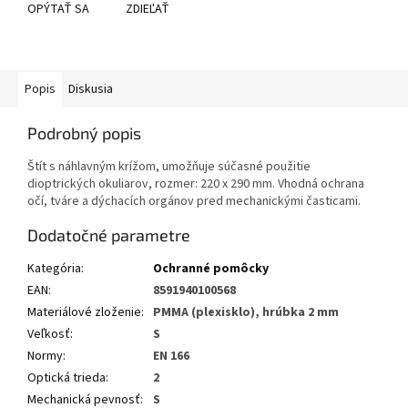
OPÝTAŤ SA
ZDIEĽAŤ
Popis
Diskusia
Podrobný popis
Štít s náhlavným krížom, umožňuje súčasné použitie
dioptrických okuliarov, rozmer: 220 x 290 mm. Vhodná ochrana
očí, tváre a dýchacích orgánov pred mechanickými časticami.
Dodatočné parametre
Kategória
:
Ochranné pomôcky
EAN
:
8591940100568
Materiálové zloženie
:
PMMA (plexisklo), hrúbka 2 mm
Veľkosť
:
S
Normy
:
EN 166
Optická trieda
:
2
Mechanická pevnosť
:
S