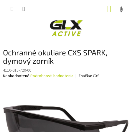
Prejsť
NÁKUP
na
obsah
KOŠÍK
Ochranné okuliare CXS SPARK,
dymový zorník
4110-015-720-00
Priemerné
Neohodnotené
Podrobnosti hodnotenia
Značka:
CXS
hodnotenie
produktu
je
0,0
z
5
hviezdičiek.