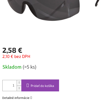
2,58 €
2,10 € bez DPH
Jednotková
Skladom
(>5 ks)
cena:
Pridať do košíka
Detailné informácie