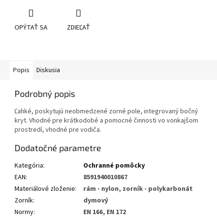
OPÝTAŤ SA
ZDIEĽAŤ
Popis
Diskusia
Podrobný popis
Ľahké, poskytujú neobmedzené zorné pole, integrovaný bočný
kryt. Vhodné pre krátkodobé a pomocné činnosti vo vonkajšom
prostredí, vhodné pre vodiča.
Dodatočné parametre
Kategória
:
Ochranné pomôcky
EAN
:
8591940010867
Materiálové zloženie
:
rám - nylon, zorník - polykarbonát
Zorník
:
dymový
Normy
:
EN 166, EN 172