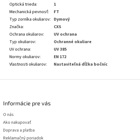
Optická trieda
:
1
Mechanická pevnosť
:
FT
Typ zorníka okuliarov
:
Dymový
Značka
:
CXS
Ochrana okuliarov
:
UV ochrana
Typ okuliarov
:
Ochranné okuliare
UV ochrana
:
UV 385
Normy okuliarov
:
EN 172
Vlastnosti okuliarov
:
Nastaviteľná dĺžka bočníc
Z
á
p
ä
Informácie pre vás
t
O nás
i
Ako nakupovať
e
Doprava a platba
Reklamačný poriadok