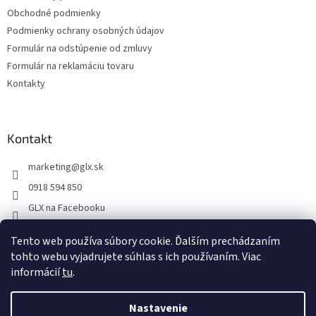
Obchodné podmienky
Podmienky ochrany osobných údajov
Formulár na odstúpenie od zmluvy
Formulár na reklamáciu tovaru
Kontakty
Kontakt
marketing
@
glx.sk
0918 594 850
GLX na Facebooku
Tento web používa súbory cookie. Ďalším prechádzaním
tohto webu vyjadrujete súhlas s ich používaním. Viac
informácií
tu
.
Vytvoril Shoptet
Nastavenie