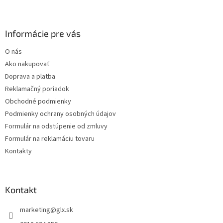
Z
á
p
ä
Informácie pre vás
t
O nás
i
Ako nakupovať
e
Doprava a platba
Reklamačný poriadok
Obchodné podmienky
Podmienky ochrany osobných údajov
Formulár na odstúpenie od zmluvy
Formulár na reklamáciu tovaru
Kontakty
Kontakt
marketing
@
glx.sk