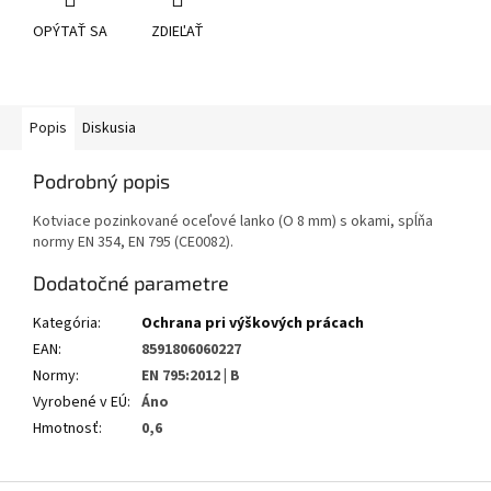
OPÝTAŤ SA
ZDIEĽAŤ
Popis
Diskusia
Podrobný popis
Kotviace pozinkované oceľové lanko (O 8 mm) s okami, spĺňa
normy EN 354, EN 795 (CE0082).
Dodatočné parametre
Kategória
:
Ochrana pri výškových prácach
EAN
:
8591806060227
Normy
:
EN 795:2012 | B
Vyrobené v EÚ
:
Áno
Hmotnosť
:
0,6