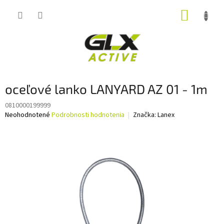
Prejsť
NÁKUP
na
obsah
KOŠÍK
oceľové lanko LANYARD AZ 01 - 1m
0810000199999
Priemerné
Neohodnotené
Podrobnosti hodnotenia
Značka:
Lanex
hodnotenie
produktu
je
0,0
z
5
hviezdičiek.