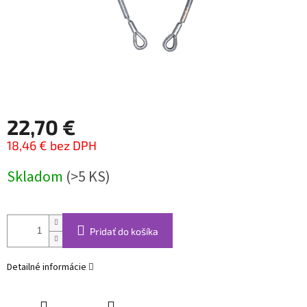
22,70 €
18,46 € bez DPH
Jednotková
Skladom
(>5 KS)
cena:
Pridať do košíka
Detailné informácie