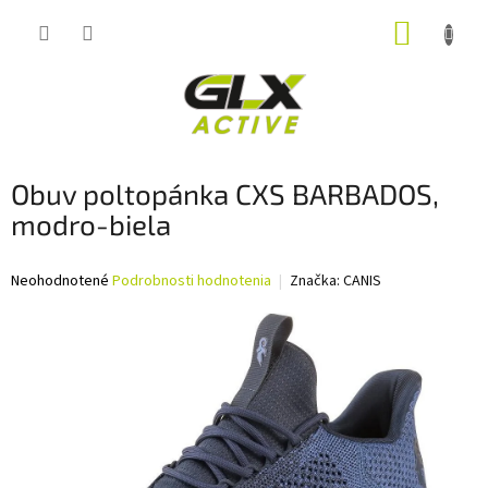
Prejsť
NÁKUP
na
obsah
KOŠÍK
Obuv poltopánka CXS BARBADOS,
modro-biela
Priemerné
Neohodnotené
Podrobnosti hodnotenia
Značka:
CANIS
hodnotenie
produktu
je
0,0
z
5
hviezdičiek.