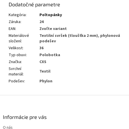
Dodatočné parametre
Kategória
:
Poltopánky
Záruka
:
24
EAN
:
Zvoľte variant
Materiálové
Textilní svršek (tloušťka 2 mm), phylonová
složení
:
podešev
Velikost
:
36
Typ obuvi
:
Polobotka
Značka
:
CXS
Svrchní
Textil
materiál
:
Podešev
:
Phylon
Z
á
p
ä
Informácie pre vás
t
O nás