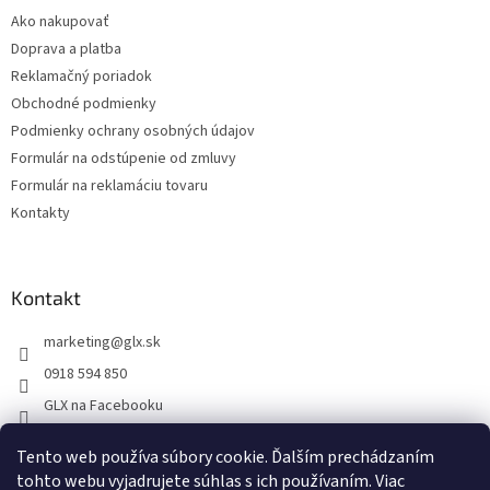
i
Ako nakupovať
e
Doprava a platba
Reklamačný poriadok
Obchodné podmienky
Podmienky ochrany osobných údajov
Formulár na odstúpenie od zmluvy
Formulár na reklamáciu tovaru
Kontakty
Kontakt
marketing
@
glx.sk
0918 594 850
GLX na Facebooku
Tento web používa súbory cookie. Ďalším prechádzaním
tohto webu vyjadrujete súhlas s ich používaním. Viac