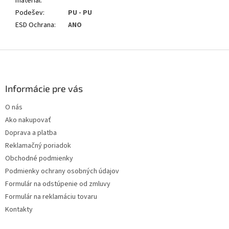
materiál
:
Podešev
:
PU - PU
ESD Ochrana
:
ANO
Z
á
p
ä
Informácie pre vás
t
O nás
i
Ako nakupovať
e
Doprava a platba
Reklamačný poriadok
Obchodné podmienky
Podmienky ochrany osobných údajov
Formulár na odstúpenie od zmluvy
Formulár na reklamáciu tovaru
Kontakty