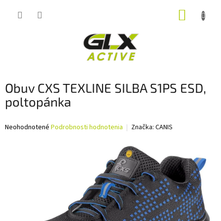
Prejsť
NÁKUP
na
obsah
KOŠÍK
Obuv CXS TEXLINE SILBA S1PS ESD,
poltopánka
Priemerné
Neohodnotené
Podrobnosti hodnotenia
Značka:
CANIS
hodnotenie
produktu
je
0,0
z
5
hviezdičiek.