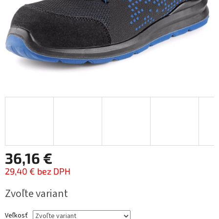
36,16 €
29,40 € bez DPH
Jednotková
Zvoľte variant
cena:
Veľkosť