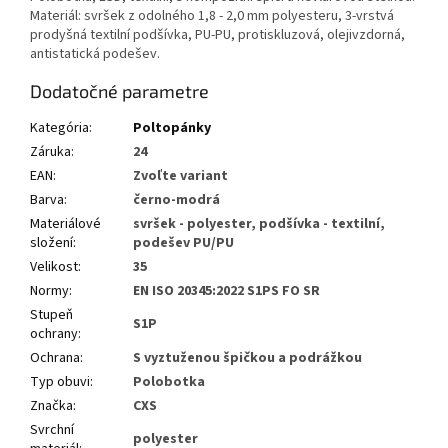
Materiál: svršek z odolného 1,8 - 2,0 mm polyesteru, 3-vrstvá
prodyšná textilní podšívka, PU-PU, protiskluzová, olejivzdorná,
antistatická podešev.
Dodatočné parametre
Kategória
:
Poltopánky
Záruka
:
24
EAN
:
Zvoľte variant
Barva
:
černo-modrá
Materiálové
svršek - polyester, podšívka - textilní,
složení
:
podešev PU/PU
Velikost
:
35
Normy
:
EN ISO 20345:2022 S1PS FO SR
Stupeň
S1P
ochrany
:
Ochrana
:
S vyztuženou špičkou a podrážkou
Typ obuvi
:
Polobotka
Značka
:
CXS
Svrchní
polyester