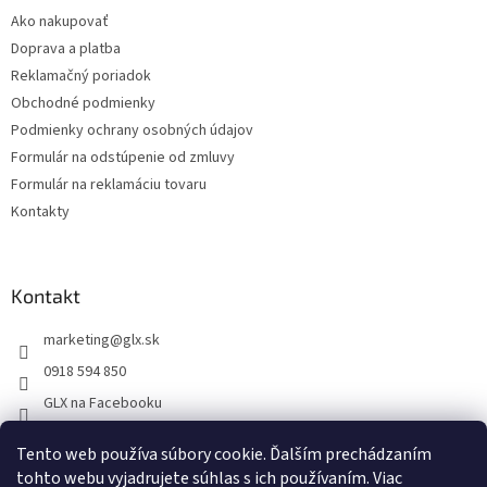
i
Ako nakupovať
e
Doprava a platba
Reklamačný poriadok
Obchodné podmienky
Podmienky ochrany osobných údajov
Formulár na odstúpenie od zmluvy
Formulár na reklamáciu tovaru
Kontakty
Kontakt
marketing
@
glx.sk
0918 594 850
GLX na Facebooku
Tento web používa súbory cookie. Ďalším prechádzaním
tohto webu vyjadrujete súhlas s ich používaním. Viac