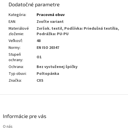
Dodatočné parametre
Kategória
:
Pracovná obuv
EAN
:
Zvoľte variant
Materiálové
Zvršok. textil, Podšívka: Priedušná textília,
zloženie
:
Podrážka: PU-PU
Veľkosť
:
48
Normy
:
EN ISO 20347
Stupeň
O1
ochrany
:
Ochrana
:
Bez vystuženej špičky
Typ obuvi
:
Poltopánka
Značka
:
CXS
Z
á
p
ä
Informácie pre vás
t
O nás