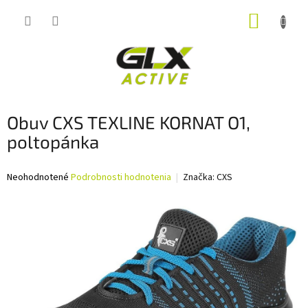
Prejsť
NÁKUP
na
obsah
KOŠÍK
Obuv CXS TEXLINE KORNAT O1,
poltopánka
Priemerné
Neohodnotené
Podrobnosti hodnotenia
Značka:
CXS
hodnotenie
produktu
je
0,0
z
5
hviezdičiek.