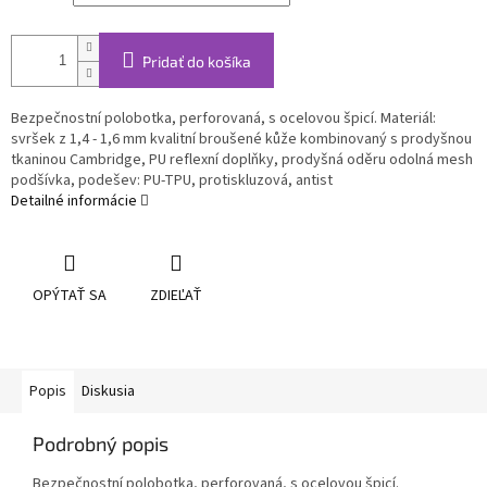
Pridať do košíka
Bezpečnostní polobotka, perforovaná, s ocelovou špicí. Materiál:
svršek z 1,4 - 1,6 mm kvalitní broušené kůže kombinovaný s prodyšnou
tkaninou Cambridge, PU reflexní doplňky, prodyšná oděru odolná mesh
podšívka, podešev: PU-TPU, protiskluzová, antist
Detailné informácie
OPÝTAŤ SA
ZDIEĽAŤ
Popis
Diskusia
Podrobný popis
Bezpečnostní polobotka, perforovaná, s ocelovou špicí.