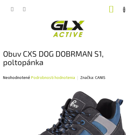
Prejsť
NÁKUP
na
obsah
KOŠÍK
Obuv CXS DOG DOBRMAN S1,
poltopánka
Priemerné
Neohodnotené
Podrobnosti hodnotenia
Značka:
CANIS
hodnotenie
produktu
je
0,0
z
5
hviezdičiek.