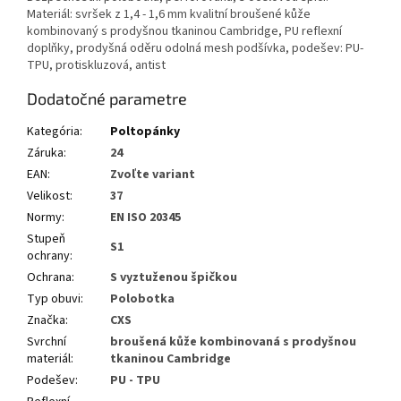
Materiál: svršek z 1,4 - 1,6 mm kvalitní broušené kůže
kombinovaný s prodyšnou tkaninou Cambridge, PU reflexní
doplňky, prodyšná oděru odolná mesh podšívka, podešev: PU-
TPU, protiskluzová, antist
Dodatočné parametre
Kategória
:
Poltopánky
Záruka
:
24
EAN
:
Zvoľte variant
Velikost
:
37
Normy
:
EN ISO 20345
Stupeň
S1
ochrany
:
Ochrana
:
S vyztuženou špičkou
Typ obuvi
:
Polobotka
Značka
:
CXS
Svrchní
broušená kůže kombinovaná s prodyšnou
materiál
:
tkaninou Cambridge
Podešev
:
PU - TPU