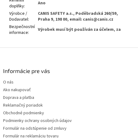
Reflexní
Ano
doplňky
:
Výrobce /
CANIS SAFETY a.s., Poděbradská 260/59,
Dodavatel
:
Praha 9, 198 00, email: canis@canis.cz
Bezpečnostní
Výrobek musí být používán za účelem, za
informace
:
Z
á
p
ä
Informácie pre vás
t
O nás
i
Ako nakupovať
e
Doprava a platba
Reklamačný poriadok
Obchodné podmienky
Podmienky ochrany osobných údajov
Formulár na odstúpenie od zmluvy
Formulár na reklamáciu tovaru