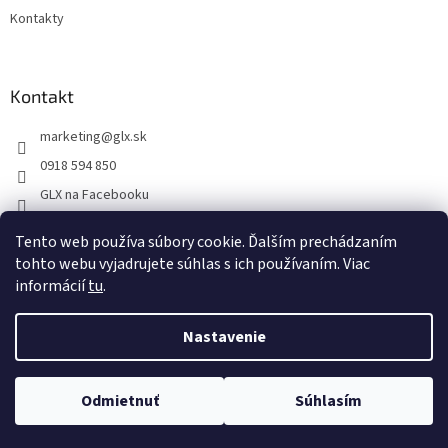
Kontakty
Kontakt
marketing
@
glx.sk
0918 594 850
GLX na Facebooku
Tento web používa súbory cookie. Ďalším prechádzaním
tohto webu vyjadrujete súhlas s ich používaním. Viac
informácií
tu
.
Vytvoril Shoptet
Nastavenie
Copyright 2026
GLX
. Všetky práva vyhradené.
Upraviť nastavenie
Odmietnuť
Súhlasím
cookies
Na dokonalosti stránky intenzívne pracujeme...