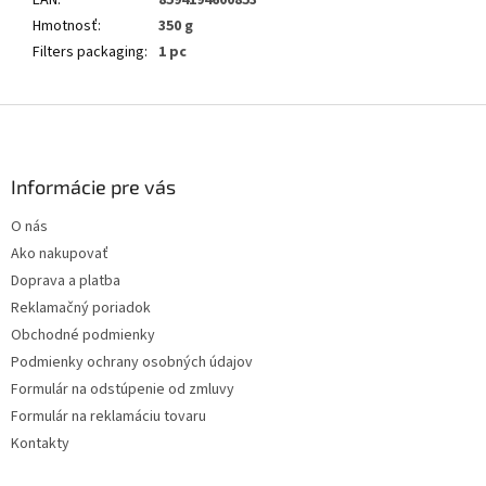
EAN
:
8594194600853
Hmotnosť
:
350 g
Filters packaging
:
1 pc
Z
á
p
ä
Informácie pre vás
t
O nás
i
Ako nakupovať
e
Doprava a platba
Reklamačný poriadok
Obchodné podmienky
Podmienky ochrany osobných údajov
Formulár na odstúpenie od zmluvy
Formulár na reklamáciu tovaru
Kontakty