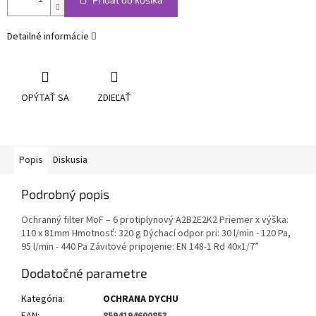
Detailné informácie
OPÝTAŤ SA
ZDIEĽAŤ
Popis
Diskusia
Podrobný popis
Ochranný filter MoF – 6 protiplynový A2B2E2K2 Priemer x výška:
110 x 81mm Hmotnosť: 320 g Dýchací odpor pri: 30 l/min - 120 Pa,
95 l/min - 440 Pa Závitové pripojenie: EN 148-1 Rd 40x1/7”
Dodatočné parametre
Kategória
:
OCHRANA DYCHU