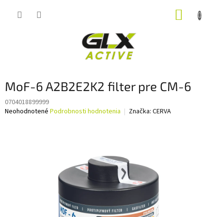
Prejsť
NÁKUP
na
obsah
KOŠÍK
MoF-6 A2B2E2K2 filter pre CM-6
0704018899999
Priemerné
Neohodnotené
Podrobnosti hodnotenia
Značka:
CERVA
hodnotenie
produktu
je
0,0
z
5
hviezdičiek.