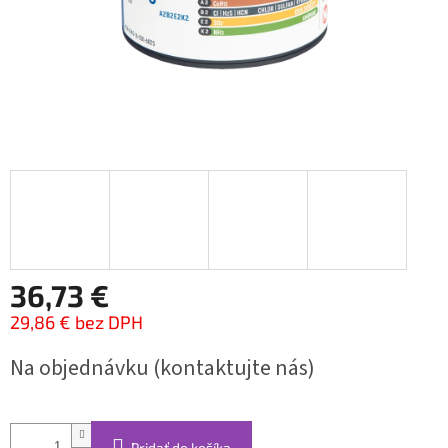
36,73 €
29,86 € bez DPH
Jednotková
Na objednávku (kontaktujte nás)
cena:
Pridať do košíka