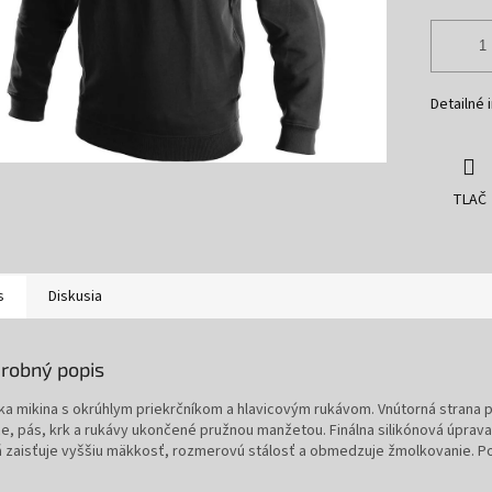
Detailné 
TLAČ
s
Diskusia
robný popis
ka mikina s okrúhlym priekrčníkom a hlavicovým rukávom. Vnútorná strana
ce, pás, krk a rukávy ukončené pružnou manžetou. Finálna silikónová úprava
á zaisťuje vyššiu mäkkosť, rozmerovú stálosť a obmedzuje žmolkovanie. P