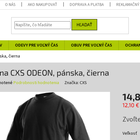
O NÁS
AKO NAKUPOVAŤ
DOPRAVA A PLATBA
REKLAMAČNÝ
HĽADAŤ
V
ODEVY PRE VOĽNÝ ČAS
OBUV PRE VOĽNÝ ČAS
OCHRA
ska, čierna
na CXS ODEON, pánska, čierna
né
notené
Podrobnosti hodnotenia
Značka:
CXS
nie
14,
u
12,10 
Jednotk
Zvoľte
cena:
iek.
Veľkosť