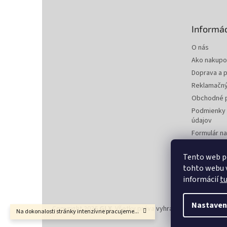
ä
t
Informác
i
e
O nás
Ako nakupo
Doprava a p
Reklamačný
Obchodné 
Podmienky 
údajov
Formulár n
zmluvy
Formulár na
Tento web p
tohto webu v
Kontakty
informácií
t
Nastaven
Copyright 2026
GLX
. Všetky práva vyhradené.
Upraviť nas
Na dokonalosti stránky intenzívne pracujeme...