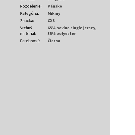
Rozdelenie
:
Pánske
Kategória
:
Mikiny
Značka
:
CXS
Vrchný
65% bavlna single jersey,
materiál
:
35% polyester
Farebnosť
:
Čierna