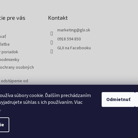
ie pre vás
Kontakt
marketing
@
glx.sk
vať
0918 594 850
latba
GLX na Facebooku
 poriadok
podmienky
ochrany osobných
a odstúpenie od
 reklamáciu tovaru
oužíva súbory cookie. Ďalším prechádzaním
Odmietnuť
yjadrujete súhlas s ich používaním. Viac
u
.
ie
tavenie cookies