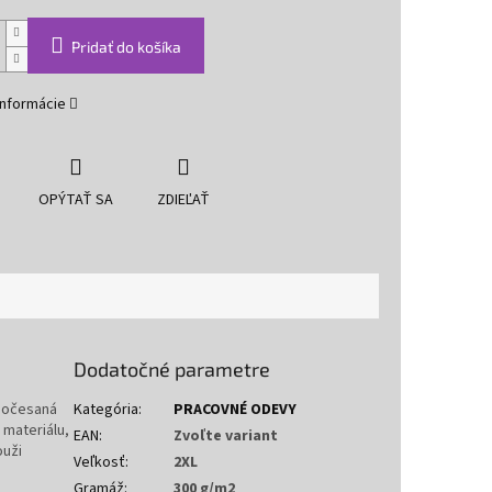
Pridať do košíka
informácie
OPÝTAŤ SA
ZDIEĽAŤ
Dodatočné parametre
 počesaná
Kategória
:
PRACOVNÉ ODEVY
 materiálu,
EAN
:
Zvoľte variant
ouži
Veľkosť
:
2XL
Gramáž
:
300 g/m2