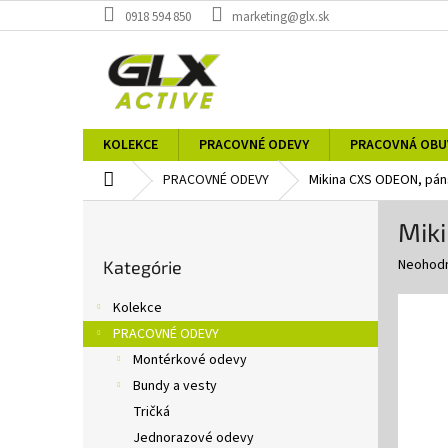
Prejsť
0918 594 850
marketing@glx.sk
na
obsah
KOLEKCE
PRACOVNÉ ODEVY
PRACOVNÁ OBU
Domov
PRACOVNÉ ODEVY
Mikina CXS ODEON, pán
B
Miki
o
Preskočiť
č
Priemer
Neohod
Kategórie
kategórie
n
hodnote
ý
produkt
Kolekce
p
je
PRACOVNÉ ODEVY
0,0
a
z
Montérkové odevy
n
5
e
Bundy a vesty
hviezdič
l
Tričká
Jednorazové odevy