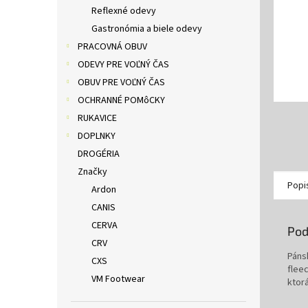
Reflexné odevy
Gastronómia a biele odevy
PRACOVNÁ OBUV
ODEVY PRE VOĽNÝ ČAS
OBUV PRE VOĽNÝ ČAS
OCHRANNÉ POMôCKY
RUKAVICE
DOPLNKY
DROGÉRIA
Značky
Popi
Ardon
CANIS
CERVA
Pod
CRV
Páns
CXS
flee
VM Footwear
ktor