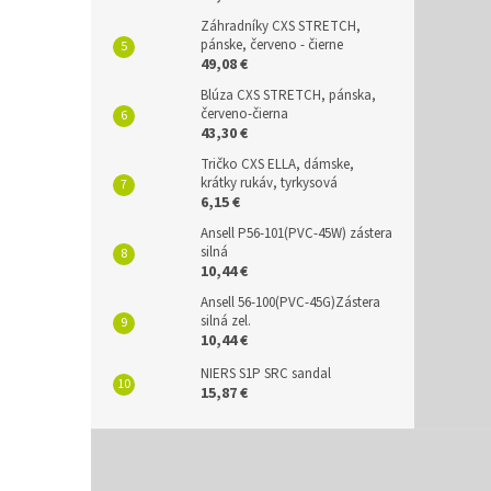
Záhradníky CXS STRETCH,
pánske, červeno - čierne
49,08 €
Blúza CXS STRETCH, pánska,
červeno-čierna
43,30 €
Tričko CXS ELLA, dámske,
krátky rukáv, tyrkysová
6,15 €
Ansell P56-101(PVC-45W) zástera
silná
10,44 €
Ansell 56-100(PVC-45G)Zástera
silná zel.
10,44 €
NIERS S1P SRC sandal
15,87 €
Z
á
p