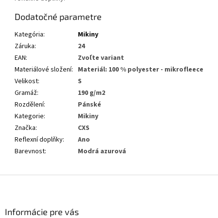
Dodatočné parametre
Kategória
:
Mikiny
Záruka
:
24
EAN
:
Zvoľte variant
Materiálové složení
:
Materiál: 100 % polyester - mikrofleece
Velikost
:
S
Gramáž
:
190 g/m2
Rozdělení
:
Pánské
Kategorie
:
Mikiny
Značka
:
CXS
Reflexní doplňky
:
Ano
Barevnost
:
Modrá azurová
Z
á
p
ä
Informácie pre vás