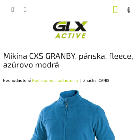
Prejsť
NÁKUP
na
obsah
KOŠÍK
Mikina CXS GRANBY, pánska, fleece,
azúrovo modrá
Priemerné
Neohodnotené
Podrobnosti hodnotenia
Značka:
CANIS
hodnotenie
produktu
je
0,0
z
5
hviezdičiek.