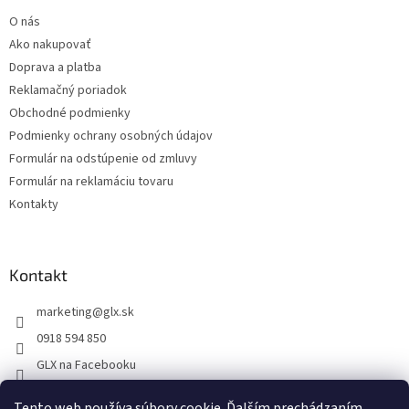
t
O nás
i
Ako nakupovať
e
Doprava a platba
Reklamačný poriadok
Obchodné podmienky
Podmienky ochrany osobných údajov
Formulár na odstúpenie od zmluvy
Formulár na reklamáciu tovaru
Kontakty
Kontakt
marketing
@
glx.sk
0918 594 850
GLX na Facebooku
Tento web používa súbory cookie. Ďalším prechádzaním