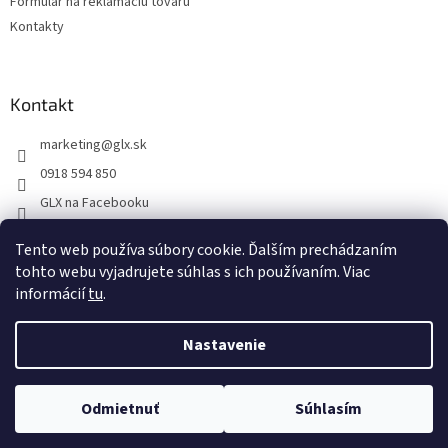
Formulár na reklamáciu tovaru
Kontakty
Kontakt
marketing
@
glx.sk
0918 594 850
GLX na Facebooku
Tento web používa súbory cookie. Ďalším prechádzaním
tohto webu vyjadrujete súhlas s ich používaním. Viac
informácií
tu
.
Vytvoril Shoptet
Nastavenie
Copyright 2026
GLX
. Všetky práva vyhradené.
Upraviť nastavenie
Odmietnuť
Súhlasím
cookies
Na dokonalosti stránky intenzívne pracujeme...