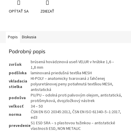
OPÝTAŤ SA
ZDIEĽAŤ
Popis
Diskusia
Podrobný popis
brúsená hovädzinová useň VELUR v hrúbke 1,6 –
zvršok
1,8 mm
podšívka
laminovaná priedušná textília MESH
HI-POLY – anatomicky tvarovaná z ľahčenej
vkladacia
polyuretánovej peny potiahnutá textíliou MESH,
stielka
antistatická
PU/PU – odolná proti palivovým olejom, antistatická,
podošva
protišmyková, dvojzložkový nástrek
veľkosť
34 – 50
ČSN EN ISO 20345:2012, ČSN EN ISO 61340–5–1:2017,
norma
ed3
S1 ESD SRA – s plastovou tužinkou – antistatické
prevedenie
vlastnosti ESD, NON METALIC