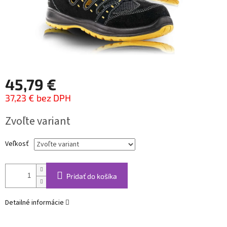
45,79 €
37,23 € bez DPH
Jednotková
Zvoľte variant
cena:
Veľkosť
Pridať do košíka
Detailné informácie