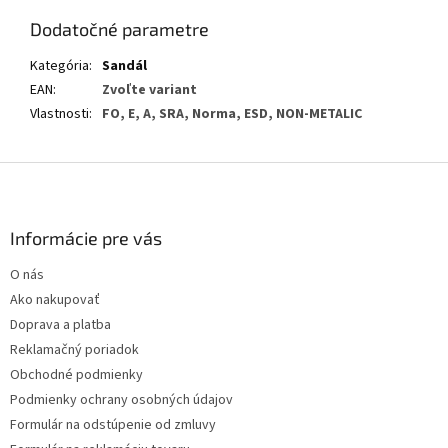
Dodatočné parametre
Kategória
:
Sandál
EAN
:
Zvoľte variant
Vlastnosti
:
FO, E, A, SRA, Norma, ESD, NON-METALIC
Z
á
p
ä
Informácie pre vás
t
O nás
i
Ako nakupovať
e
Doprava a platba
Reklamačný poriadok
Obchodné podmienky
Podmienky ochrany osobných údajov
Formulár na odstúpenie od zmluvy