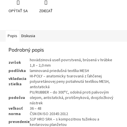
OPÝTAŤ SA
ZDIEĽAŤ
Popis
Diskusia
Podrobný popis
hovädzinová useň povrstvená, brúsená v hrúbke
zvršok
1,8 – 2,0 mm
podšívka
laminovaná priedušná textília MESH
HI-POLY – anatomicky tvarovaná z ľahčenej
vkladacia
polyuretánovej peny potiahnutá textíliou MESH,
stielka
antistatická
PU/RUBBER – do 300°C, odolná proti palivovým
podošva
olejom, antistatická, protišmyková, dvojzložkový
nástrek
veľkosť
36 – 48
norma
ČSN EN ISO 20345:2012
S1P HRO SRA – s kompozitnou tužinkou a
prevedenie
kevlarovou planžetou