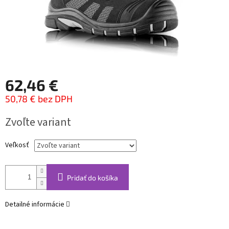
62,46 €
50,78 € bez DPH
Jednotková
Zvoľte variant
cena:
Veľkosť
Pridať do košíka
Detailné informácie