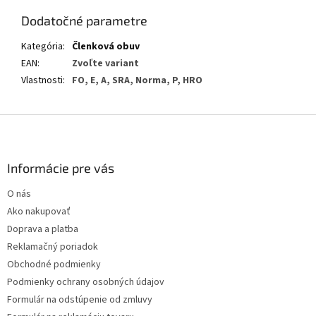
Dodatočné parametre
Kategória
:
Členková obuv
EAN
:
Zvoľte variant
Vlastnosti
:
FO, E, A, SRA, Norma, P, HRO
Z
á
p
ä
Informácie pre vás
t
O nás
i
Ako nakupovať
e
Doprava a platba
Reklamačný poriadok
Obchodné podmienky
Podmienky ochrany osobných údajov
Formulár na odstúpenie od zmluvy