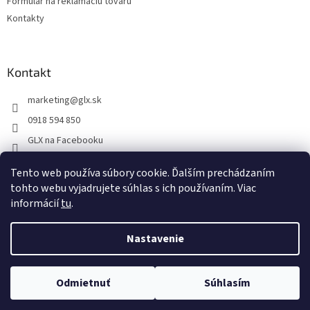
Formulár na reklamáciu tovaru
Kontakty
Kontakt
marketing
@
glx.sk
0918 594 850
GLX na Facebooku
Tento web používa súbory cookie. Ďalším prechádzaním
tohto webu vyjadrujete súhlas s ich používaním. Viac
informácií
tu
.
Vytvoril Shoptet
Nastavenie
Copyright 2026
GLX
. Všetky práva vyhradené.
Upraviť nastavenie
Odmietnuť
Súhlasím
cookies
Na dokonalosti stránky intenzívne pracujeme...