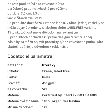
etiketa použiteľná ako závesné pútko
darčekový predmet vhodný pre výšivku
bordura: 3,5 cm, 1,5 cm
viac o Štandarde GOTS
Pri produkte dochádza k zmene labelu. V rámci jednej zásielky sa
môžu objaviť produkty s labelom alebo LABEL FREE variante.
Táto skutočnosť nie je dôvodom na reklamáciu.
U produktoch dochádza k úprave designu. V rámci jednej
zásielky sa môžu objaviť produkty s/bez závesného putka. Táto
skutočnosť nie je dôvodom k reklamácii.
Dodatočné parametre
Kategória
:
Uteráky
Etiketa
:
tkaná, label free
Farba
:
biela
Gramáž
:
450 g/m²
Ks vo vrecku
:
5ks
Materiál
:
Certified by Intertek GOTS-14289
Materiálové zloženie
:
100 % organická bavlna
Minimálny odber
:
1ks