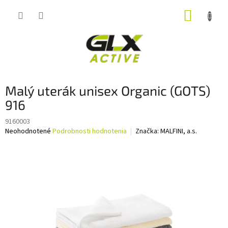
Prejsť
NÁKUP
na
obsah
KOŠÍK
Malý uterák unisex Organic (GOTS)
916
9160003
Priemerné
Neohodnotené
Podrobnosti hodnotenia
Značka:
MALFINI, a.s.
hodnotenie
produktu
je
0,0
z
5
hviezdičiek.