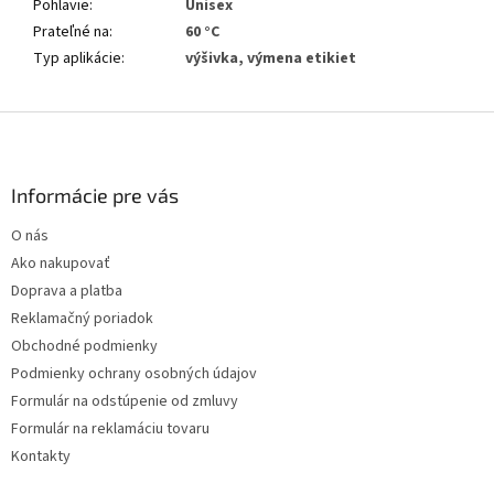
Pohlavie
:
Unisex
Prateľné na
:
60 °C
Typ aplikácie
:
výšivka, výmena etikiet
Z
á
p
ä
Informácie pre vás
t
O nás
i
Ako nakupovať
e
Doprava a platba
Reklamačný poriadok
Obchodné podmienky
Podmienky ochrany osobných údajov
Formulár na odstúpenie od zmluvy
Formulár na reklamáciu tovaru
Kontakty