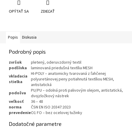
OPÝTAŤ SA
ZDIEĽAŤ
Popis
Diskusia
Podrobný popis
zvršok
pletený, oderuvzdorný textil
podšívka
laminovaná priedušná textília MESH
HI-POLY – anatomicky tvarovaná z ľahčenej
vkladacia
polyuretánovej peny potiahnutá textíliou MESH,
stielka
antistatická
PU/PU – odolná proti palivovým olejom, antistatická,
podošva
dvojzložkový nástrek
veľkosť
36 – 48
norma
ČSN EN ISO 20347:2023
prevedenie
O1 FO – bez ocelovej tužinky
Dodatočné parametre