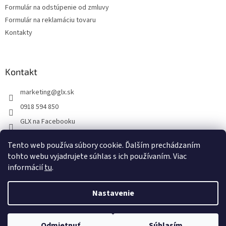
Formulár na odstúpenie od zmluvy
Formulár na reklamáciu tovaru
Kontakty
Kontakt
marketing
@
glx.sk
0918 594 850
GLX na Facebooku
Tento web používa súbory cookie. Ďalším prechádzaním
tohto webu vyjadrujete súhlas s ich používaním. Viac
informácií
tu
.
Vytvoril Shoptet
Nastavenie
Copyright 2026
GLX
. Všetky práva vyhradené.
Upraviť nastavenie
Odmietnuť
Súhlasím