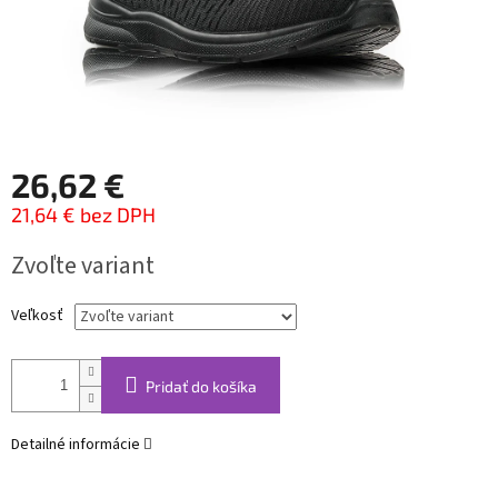
26,62 €
21,64 € bez DPH
Jednotková
Zvoľte variant
cena:
Veľkosť
Pridať do košíka
Detailné informácie