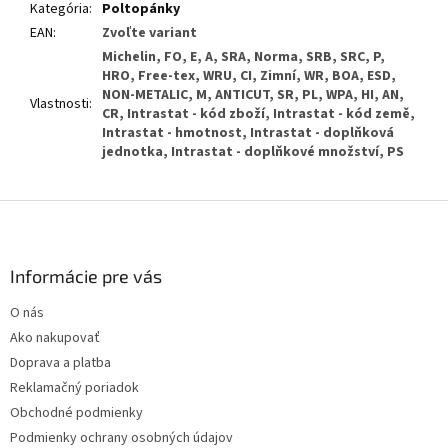
Kategória
:
Poltopánky
EAN
:
Zvoľte variant
Michelin, FO, E, A, SRA, Norma, SRB, SRC, P,
HRO, Free-tex, WRU, CI, Zimní, WR, BOA, ESD,
NON-METALIC, M, ANTICUT, SR, PL, WPA, HI, AN,
Vlastnosti
:
CR, Intrastat - kód zboží, Intrastat - kód země,
Intrastat - hmotnost, Intrastat - doplňková
jednotka, Intrastat - doplňkové množství, PS
Z
á
p
ä
Informácie pre vás
t
O nás
i
Ako nakupovať
e
Doprava a platba
Reklamačný poriadok
Obchodné podmienky
Podmienky ochrany osobných údajov