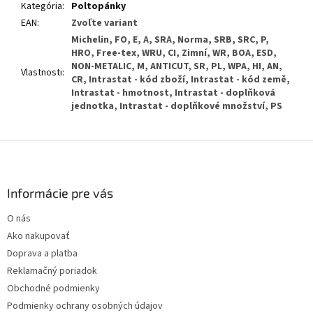
Kategória
:
Poltopánky
EAN
:
Zvoľte variant
Michelin, FO, E, A, SRA, Norma, SRB, SRC, P,
HRO, Free-tex, WRU, CI, Zimní, WR, BOA, ESD,
NON-METALIC, M, ANTICUT, SR, PL, WPA, HI, AN,
Vlastnosti
:
CR, Intrastat - kód zboží, Intrastat - kód země,
Intrastat - hmotnost, Intrastat - doplňková
jednotka, Intrastat - doplňkové množství, PS
Z
á
p
ä
Informácie pre vás
t
O nás
i
Ako nakupovať
e
Doprava a platba
Reklamačný poriadok
Obchodné podmienky
Podmienky ochrany osobných údajov