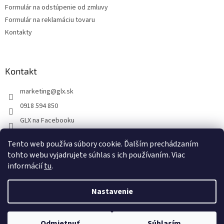
Formulár na odstúpenie od zmluvy
Formulár na reklamáciu tovaru
Kontakty
Kontakt
marketing
@
glx.sk
0918 594 850
GLX na Facebooku
Tento web používa súbory cookie. Ďalším prechádzaním
tohto webu vyjadrujete súhlas s ich používaním. Viac
informácií
tu
.
Vytvoril Shoptet
Nastavenie
Copyright 2026
GLX
. Všetky práva vyhradené.
Upraviť nastavenie
Odmietnuť
Súhlasím