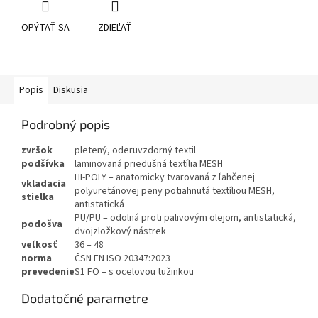
OPÝTAŤ SA
ZDIEĽAŤ
Popis
Diskusia
Podrobný popis
zvršok
pletený, oderuvzdorný textil
podšívka
laminovaná priedušná textília MESH
HI-POLY – anatomicky tvarovaná z ľahčenej
vkladacia
polyuretánovej peny potiahnutá textíliou MESH,
stielka
antistatická
PU/PU – odolná proti palivovým olejom, antistatická,
podošva
dvojzložkový nástrek
veľkosť
36 – 48
norma
ČSN EN ISO 20347:2023
prevedenie
S1 FO – s ocelovou tužinkou
Dodatočné parametre