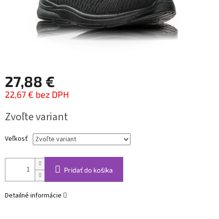
27,88 €
22,67 € bez DPH
Jednotková
Zvoľte variant
cena:
Veľkosť
Pridať do košíka
Detailné informácie