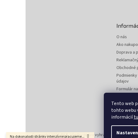
á
p
ä
t
Informác
i
e
O nás
Ako nakupo
Doprava a p
Reklamačný
Obchodné 
Podmienky 
údajov
Formulár n
zmluvy
Formulár na
Tento web p
tohto webu v
Kontakty
informácií
t
Nastaven
Copyright 2026
GLX
. Všetky práva vyhradené.
Upraviť nas
Na dokonalosti stránky intenzívne pracujeme...