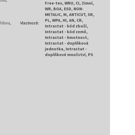
tiu,
Free-tex, WRU, CI, Zimní,
WR, BOA, ESD, NON-
METALIC, M, ANTICUT, SR,
PL, WPA, HI, AN, CR,
fóbna,
Vlastnosti
:
Intrastat - kód zboží,
Intrastat - kód země,
Intrastat - hmotnost,
Intrastat - doplňková
jednotka, Intrastat -
doplňkové množství, PS