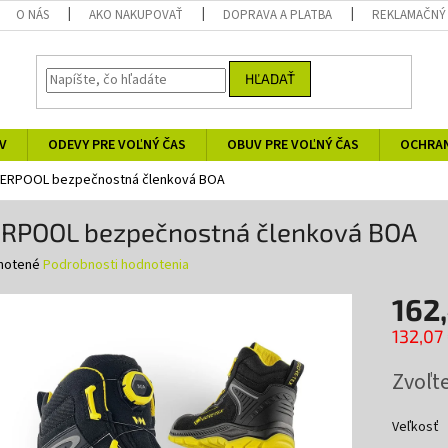
O NÁS
AKO NAKUPOVAŤ
DOPRAVA A PLATBA
REKLAMAČNÝ
HĽADAŤ
V
ODEVY PRE VOĽNÝ ČAS
OBUV PRE VOĽNÝ ČAS
OCHRA
VERPOOL bezpečnostná členková BOA
ERPOOL bezpečnostná členková BOA
né
notené
Podrobnosti hodnotenia
nie
162
u
132,07
Jednotk
Zvoľte
cena:
iek.
Veľkosť