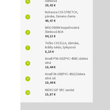
členková
20,42 €
Nohavice CXS STRETCH,
pánske, červeno-čierne
40,47 €
WISCONSIN bezpečnostná
členková BOA
94,13 €
Tričko CXS ELLA, dámske,
krátky rukáv, tyrkysová
6,15 €
Ansell P56-101(PVC-45W) zástera
silná
10,44 €
Ansell 56-100(PVC-45G)Zástera
silná zel.
10,44 €
NIERS S1P SRC sandal
15,87 €
Z