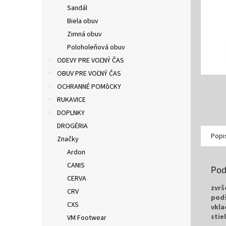
Sandál
Biela obuv
Zimná obuv
Poloholeňová obuv
ODEVY PRE VOĽNÝ ČAS
OBUV PRE VOĽNÝ ČAS
OCHRANNÉ POMôCKY
RUKAVICE
DOPLNKY
DROGÉRIA
Popi
Značky
Ardon
CANIS
Pod
CERVA
zvrš
CRV
pod
CXS
vkla
stie
VM Footwear