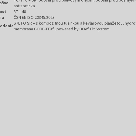
PU/TPU – SR, odolná proti palivovým olejom, odolná proti pošmyknu
ošva
antistatická
osť
37 – 48
ma
ČSN EN ISO 20345:2023
S7L FO SR – s kompozitnou tužinkou a kevlarovou planžetou, hydro
edenie
membrána GORE-TEX®, powered by BOA® Fit System