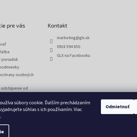
ie pre vás
Kontakt
marketing
@
glx.sk
vať
0918 594 850
latba
GLX na Facebooku
 poriadok
podmienky
ochrany osobných
a odstúpenie od
 reklamáciu tovaru
oužíva súbory cookie. Ďalším prechádzaním
Odmietnuť
yjadrujete súhlas s ich používaním. Viac
u
.
ie
tavenie cookies