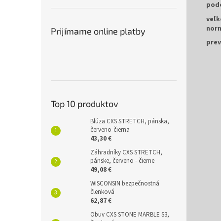
pod
veľk
nor
Prijímame online platby
prev
Top 10 produktov
Blúza CXS STRETCH, pánska,
červeno-čierna
43,30 €
Záhradníky CXS STRETCH,
pánske, červeno - čierne
49,08 €
WISCONSIN bezpečnostná
členková
62,87 €
Obuv CXS STONE MARBLE S3,