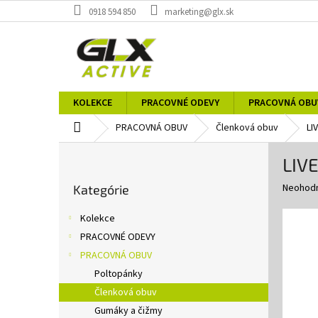
Prejsť
0918 594 850
marketing@glx.sk
na
obsah
KOLEKCE
PRACOVNÉ ODEVY
PRACOVNÁ OBU
Domov
PRACOVNÁ OBUV
Členková obuv
LI
B
LIV
o
Preskočiť
č
Priemer
Neohod
Kategórie
kategórie
n
hodnote
ý
produkt
Kolekce
p
je
PRACOVNÉ ODEVY
0,0
a
z
PRACOVNÁ OBUV
n
5
e
Poltopánky
hviezdič
l
Členková obuv
Gumáky a čižmy