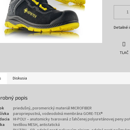
Detailné 
TLAČ
s
Diskusia
robný popis
ok
priedušný, poromerický materiál MICROFIBER
šívka
paropriepustná, vodeodolná membrána GORE-TEX®
dacia
HI-POLY – anatomicky tvarovaná z ľahčenej polyuretánovej peny po
lka
textíliou MESH, antistatická