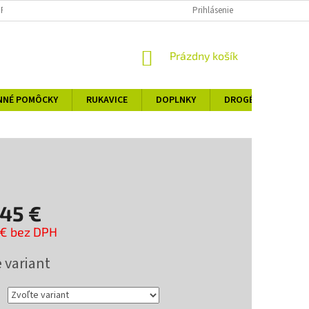
 PORIADOK
OBCHODNÉ PODMIENKY
PODMIENKY OCHRANY OSOBNÝ
Prihlásenie
NÁKUPNÝ
Prázdny košík
KOŠÍK
NNÉ POMÔCKY
RUKAVICE
DOPLNKY
DROGÉRIA
KO
,45 €
 € bez DPH
ová
 variant